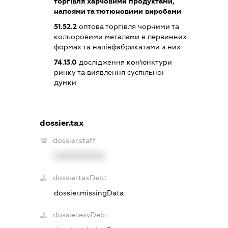
торгівля харчовими продуктами,
напоями та тютюновими виробами
51.52.2
оптова торгівля чорними та
кольоровими металами в первинних
формах та напівфабрикатами з них
74.13.0
дослідження кон'юнктури
ринку та виявлення суспільної
думки
dossier.tax
dossier.staff
XXXXXXXXXX
dossier.taxDebt
dossier.missingData
dossier.esvDebt