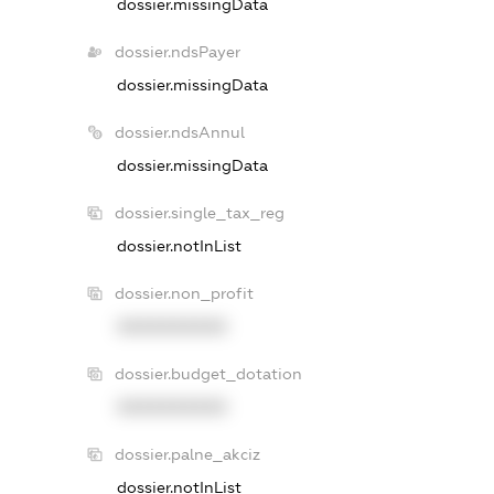
dossier.missingData
dossier.ndsPayer
dossier.missingData
dossier.ndsAnnul
dossier.missingData
dossier.single_tax_reg
dossier.notInList
dossier.non_profit
XXXXXXXXXX
dossier.budget_dotation
XXXXXXXXXX
dossier.palne_akciz
dossier.notInList