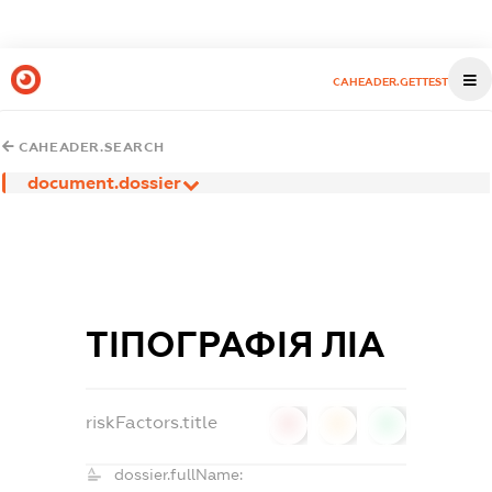
CAHEADER.GETTEST
CAHEADER.SEARCH
document.dossier
ТІПОГРАФІЯ ЛІА
riskFactors.title
0
0
0
dossier.fullName: