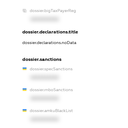
dossier.bigTaxPayerReg
XXXXXXXXXX
dossier.declarations.title
dossier.declarations.noData
dossier.sanctions
dossier.specSanctions
XXXXXXXXXX
dossier.rnboSanctions
XXXXXXXXXX
dossier.amkuBlackList
XXXXXXXXXX