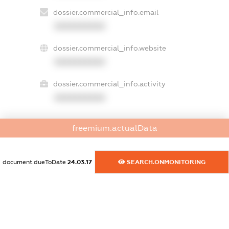
dossier.commercial_info.email
XXXXXXXXXX
dossier.commercial_info.website
XXXXXXXXXX
dossier.commercial_info.activity
XXXXXXXXXX
freemium.actualData
freemium.exampleText_1
freemium.exampleText_2
freemium.anonymousPerSearch2
document.dueToDate
24.03.17
SEARCH.ONMONITORING
FREEMIUM.DETAILS
FREEMIUM.REGISTER