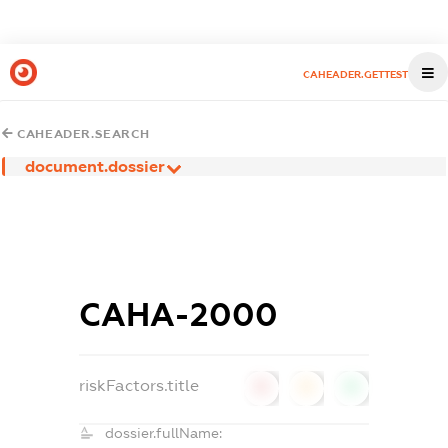
CAHEADER.GETTEST
CAHEADER.SEARCH
document.dossier
САНА-2000
riskFactors.title
0
0
0
dossier.fullName: