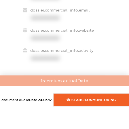
dossier.commercial_info.email
XXXXXXXXXX
dossier.commercial_info.website
XXXXXXXXXX
dossier.commercial_info.activity
XXXXXXXXXX
freemium.actualData
freemium.exampleText_1
freemium.exampleText_2
freemium.anonymousPerSearch2
document.dueToDate
24.03.17
SEARCH.ONMONITORING
FREEMIUM.DETAILS
FREEMIUM.REGISTER