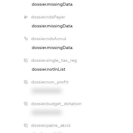
dossier.missingData
dossier.ndsPayer
dossier.missingData
dossier.ndsAnnul
dossier.missingData
dossier.single_tax_reg
dossier.notInList
dossier.non_profit
XXXXXXXXXX
dossier.budget_dotation
XXXXXXXXXX
dossier.palne_akciz