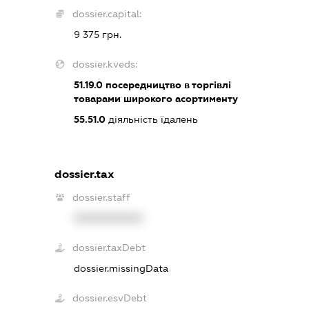
dossier.capital:
9 375 грн.
dossier.kveds:
51.19.0
посередництво в торгівлі
товарами широкого асортименту
55.51.0
діяльність їдалень
dossier.tax
dossier.staff
XXXXXXXXXX
dossier.taxDebt
dossier.missingData
dossier.esvDebt