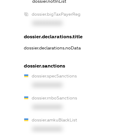
dossier.notInList
dossier.bigTaxPayerReg
XXXXXXXXXX
dossier.declarations.title
dossier.declarations.noData
dossier.sanctions
dossier.specSanctions
XXXXXXXXXX
dossier.rnboSanctions
XXXXXXXXXX
dossier.amkuBlackList
XXXXXXXXXX