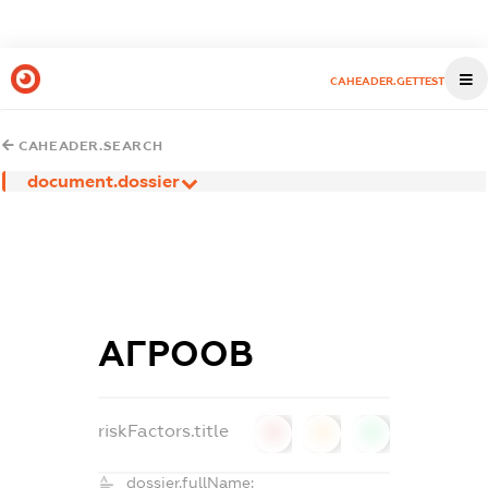
CAHEADER.GETTEST
CAHEADER.SEARCH
document.dossier
АГРООВ
riskFactors.title
0
0
0
dossier.fullName: