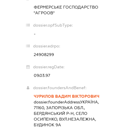
ФЕРМЕРСЬКЕ ГОСПОДАРСТВО
"АГРООВ"
dossier.opfSubType:
-
dossier.edrpo:
24908299
dossier.regDate:
09.03.97
dossier.foundersAndBenef:
ЧУРИЛОВ ВАДИМ ВІКТОРОВИЧ
dossier.founderAddress
УКРАЇНА,
71160, ЗАПОРІЗЬКА ОБЛ.,
БЕРДЯНСЬКИЙ Р-Н, СЕЛО
ОСИПЕНКО, ВУЛ.НЕЗАЛЕЖНА,
БУДИНОК 9А