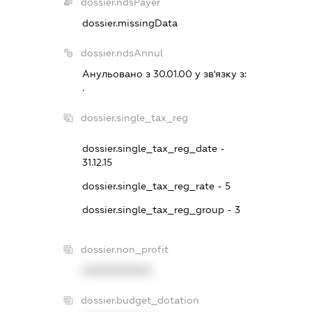
dossier.ndsPayer
dossier.missingData
dossier.ndsAnnul
Анульовано з 30.01.00 у зв'язку з:
.
dossier.single_tax_reg
dossier.single_tax_reg_date -
31.12.15
dossier.single_tax_reg_rate - 5
dossier.single_tax_reg_group - 3
dossier.non_profit
XXXXXXXXXX
dossier.budget_dotation