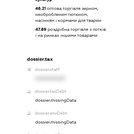
46.21
оптова торгівля зерном,
необробленим тютюном,
насінням і кормами для тварин
47.89
роздрібна торгівля з лотків
і на ринках іншими товарами
dossier.tax
dossier.staff
XXXXXXXXXX
dossier.taxDebt
dossier.missingData
dossier.esvDebt
dossier.missingData