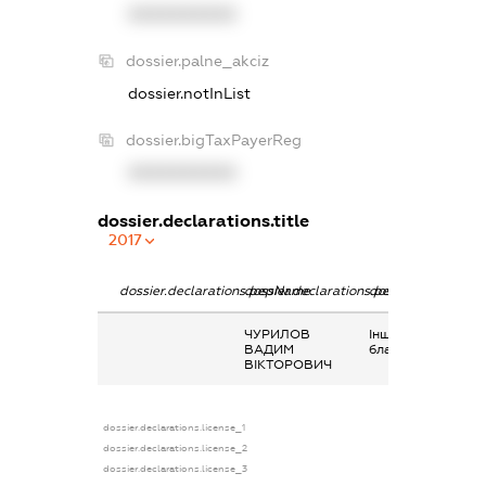
XXXXXXXXXX
dossier.palne_akciz
dossier.notInList
dossier.bigTaxPayerReg
XXXXXXXXXX
dossier.declarations.title
2017
dossier.declarations.pepName
dossier.declarations.personName
dossier.declaratio
ЧУРИЛОВ
Інше, додаткове
ВАДИМ
благо
ВІКТОРОВИЧ
dossier.declarations.license_1
dossier.declarations.license_2
dossier.declarations.license_3