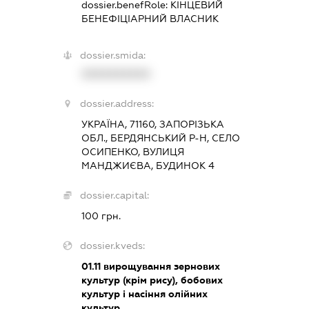
dossier.benefRole:
КІНЦЕВИЙ
БЕНЕФІЦІАРНИЙ ВЛАСНИК
dossier.smida:
XXXXXXXXXX
dossier.address:
УКРАЇНА, 71160, ЗАПОРІЗЬКА
ОБЛ., БЕРДЯНСЬКИЙ Р-Н, СЕЛО
ОСИПЕНКО, ВУЛИЦЯ
МАНДЖИЄВА, БУДИНОК 4
dossier.capital:
100 грн.
dossier.kveds:
01.11
вирощування зернових
культур (крім рису), бобових
культур і насіння олійних
культур