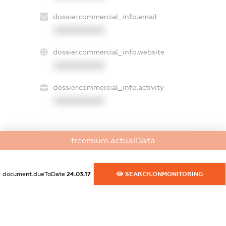
dossier.commercial_info.email
XXXXXXXXXX
dossier.commercial_info.website
XXXXXXXXXX
dossier.commercial_info.activity
XXXXXXXXXX
freemium.actualData
freemium.exampleText_1
freemium.exampleText_2
freemium.anonymousPerSearch2
document.dueToDate
24.03.17
SEARCH.ONMONITORING
FREEMIUM.DETAILS
FREEMIUM.REGISTER