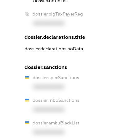
dossier.notInList
dossier.bigTaxPayerReg
XXXXXXXXXX
dossier.declarations.title
dossier.declarations.noData
dossier.sanctions
dossier.specSanctions
XXXXXXXXXX
dossier.rnboSanctions
XXXXXXXXXX
dossier.amkuBlackList
XXXXXXXXXX