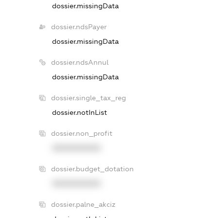
dossier.missingData
dossier.ndsPayer
dossier.missingData
dossier.ndsAnnul
dossier.missingData
dossier.single_tax_reg
dossier.notInList
dossier.non_profit
XXXXXXXXXX
dossier.budget_dotation
XXXXXXXXXX
dossier.palne_akciz