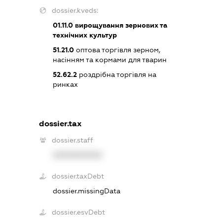
dossier.kveds:
01.11.0
вирощування зернових та
технічних культур
51.21.0
оптова торгівля зерном,
насінням та кормами для тварин
52.62.2
роздрібна торгівля на
ринках
dossier.tax
dossier.staff
XXXXXXXXXX
dossier.taxDebt
dossier.missingData
dossier.esvDebt