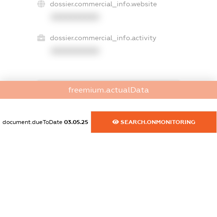
dossier.commercial_info.website
XXXXXXXXXX
dossier.commercial_info.activity
XXXXXXXXXX
freemium.actualData
freemium.exampleText_1
freemium.exampleText_2
freemium.anonymousPerSearch2
document.dueToDate
03.05.25
SEARCH.ONMONITORING
FREEMIUM.DETAILS
FREEMIUM.REGISTER