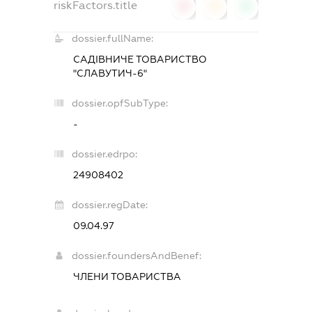
riskFactors.title
0
0
0
dossier.fullName:
САДІВНИЧЕ ТОВАРИСТВО
"СЛАВУТИЧ-6"
dossier.opfSubType:
-
dossier.edrpo:
24908402
dossier.regDate:
09.04.97
dossier.foundersAndBenef:
ЧЛЕНИ ТОВАРИСТВА