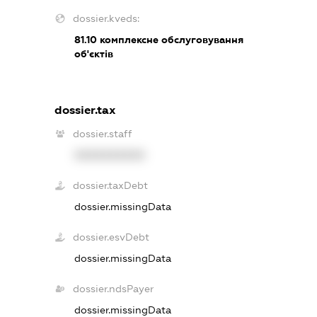
dossier.kveds:
81.10
комплексне обслуговування
об'єктів
dossier.tax
dossier.staff
XXXXXXXXXX
dossier.taxDebt
dossier.missingData
dossier.esvDebt
dossier.missingData
dossier.ndsPayer
dossier.missingData