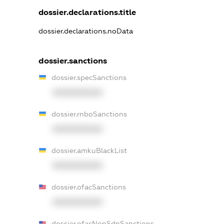
dossier.declarations.title
dossier.declarations.noData
dossier.sanctions
dossier.specSanctions
XXXXXXXXXX
dossier.rnboSanctions
XXXXXXXXXX
dossier.amkuBlackList
XXXXXXXXXX
dossier.ofacSanctions
XXXXXXXXXX
dossier.ofacNonSdnSanctions