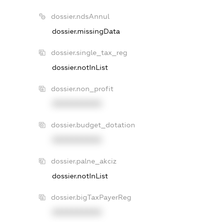
dossier.ndsAnnul
dossier.missingData
dossier.single_tax_reg
dossier.notInList
dossier.non_profit
XXXXXXXXXX
dossier.budget_dotation
XXXXXXXXXX
dossier.palne_akciz
dossier.notInList
dossier.bigTaxPayerReg
XXXXXXXXXX