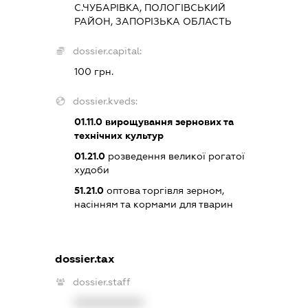
С.ЧУБАРІВКА, ПОЛОГІВСЬКИЙ
РАЙОН, ЗАПОРІЗЬКА ОБЛАСТЬ
dossier.capital:
100 грн.
dossier.kveds:
01.11.0
вирощування зернових та
технічних культур
01.21.0
розведення великої рогатої
худоби
51.21.0
оптова торгівля зерном,
насінням та кормами для тварин
dossier.tax
dossier.staff
XXXXXXXXXX