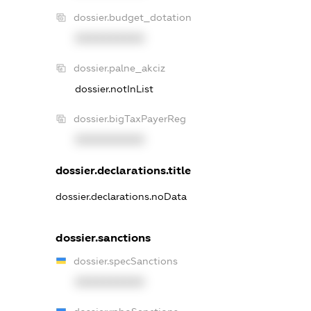
dossier.budget_dotation
XXXXXXXXXX
dossier.palne_akciz
dossier.notInList
dossier.bigTaxPayerReg
XXXXXXXXXX
dossier.declarations.title
dossier.declarations.noData
dossier.sanctions
dossier.specSanctions
XXXXXXXXXX