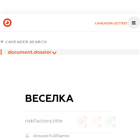
CAHEADER.GETTEST
CAHEADER.SEARCH
document.dossier
ВЕСЕЛКА
riskFactors.title
0
0
0
dossier.fullName: