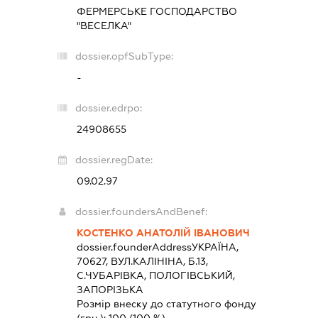
ФЕРМЕРСЬКЕ ГОСПОДАРСТВО
"ВЕСЕЛКА"
dossier.opfSubType:
-
dossier.edrpo:
24908655
dossier.regDate:
09.02.97
dossier.foundersAndBenef:
КОСТЕНКО АНАТОЛІЙ ІВАНОВИЧ
dossier.founderAddress
УКРАЇНА,
70627, ВУЛ.КАЛІНІНА, Б.13,
С.ЧУБАРІВКА, ПОЛОГІВСЬКИЙ,
ЗАПОРІЗЬКА
Розмір внеску до статутного фонду
(грн.):
100
(100 %)