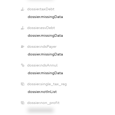
dossier.taxDebt
dossier.missingData
dossier.esvDebt
dossier.missingData
dossier.ndsPayer
dossier.missingData
dossier.ndsAnnul
dossier.missingData
dossier.single_tax_reg
dossier.notInList
dossier.non_profit
XXXXXXXXXX