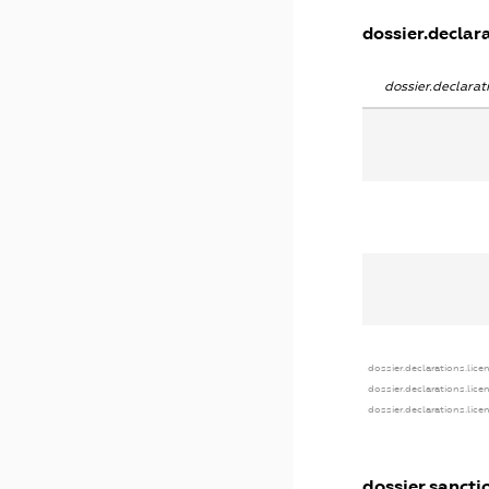
dossier.declara
dossier.declara
dossier.declarations.lice
dossier.declarations.lice
dossier.declarations.lice
dossier.sancti