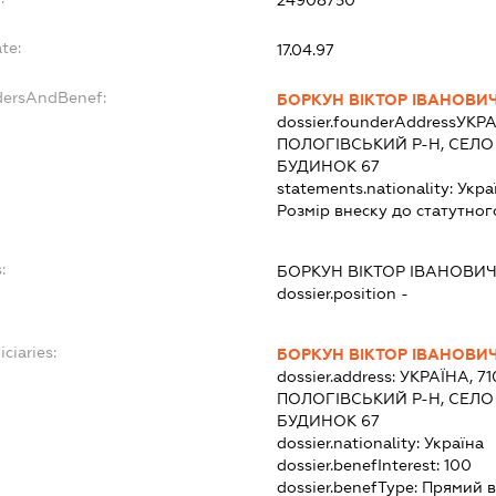
te:
17.04.97
dersAndBenef:
БОРКУН ВІКТОР ІВАНОВИ
dossier.founderAddress
УКРА
ПОЛОГІВСЬКИЙ Р-Н, СЕЛО
БУДИНОК 67
statements.nationality:
Укра
Розмір внеску до статутног
:
БОРКУН ВІКТОР ІВАНОВИ
dossier.position -
ciaries:
БОРКУН ВІКТОР ІВАНОВИ
dossier.address:
УКРАЇНА, 71
ПОЛОГІВСЬКИЙ Р-Н, СЕЛО
БУДИНОК 67
dossier.nationality:
Україна
dossier.benefInterest:
100
dossier.benefType:
Прямий в