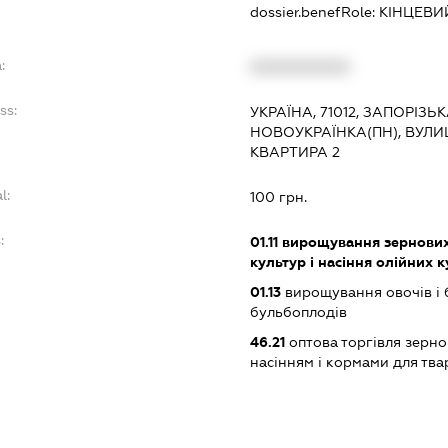
dossier.benefRole:
КІНЦЕВИ
:
XXXXXXXXXX
ss:
УКРАЇНА, 71012, ЗАПОРІЗЬ
НОВОУКРАЇНКА(ПН), ВУЛИ
КВАРТИРА 2
l:
100 грн.
:
01.11
вирощування зернових 
культур і насіння олійних 
01.13
вирощування овочів і 
бульбоплодів
46.21
оптова торгівля зерн
насінням і кормами для тв