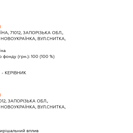
Ч
ЇНА, 71012, ЗАПОРІЗЬКА ОБЛ.,
 НОВОУКРАЇНКА, ВУЛ.СНИТКА,
їна
о фонду (грн.):
100
(100 %)
Ч
-
КЕРІВНИК
Ч
012, ЗАПОРІЗЬКА ОБЛ.,
 НОВОУКРАЇНКА, ВУЛ.СНИТКА,
ирішальний вплив