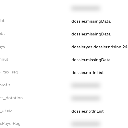
XXXXXXXXXX
ebt
dossier.missingData
ebt
dossier.missingData
ayer
dossier.yes
dossier.ndsInn 
nnul
dossier.missingData
le_tax_reg
dossier.notInList
profit
XXXXXXXXXX
et_dotation
XXXXXXXXXX
_akciz
dossier.notInList
axPayerReg
XXXXXXXXXX