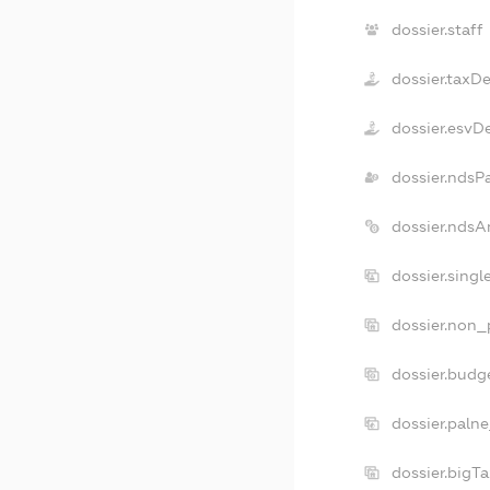
dossier.staff
dossier.taxD
dossier.esvD
dossier.ndsP
dossier.ndsA
dossier.sing
dossier.non_
dossier.budg
dossier.palne
dossier.bigT