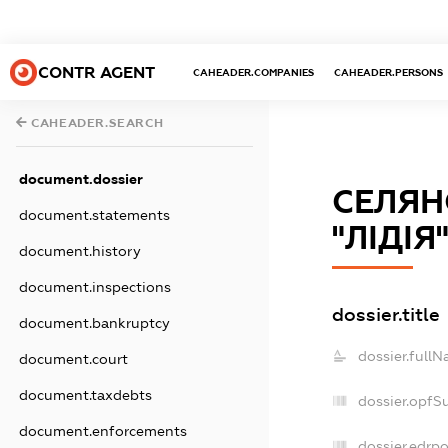
CONTR AGENT
CAHEADER.COMPANIES
CAHEADER.PERSONS
CAHEADER.SEARCH
document.dossier
СЕЛЯН
document.statements
"ЛІДІЯ
document.history
document.inspections
dossier.title
document.bankruptcy
dossier.fullN
document.court
document.taxdebts
dossier.opfS
document.enforcements
dossier.edrpo