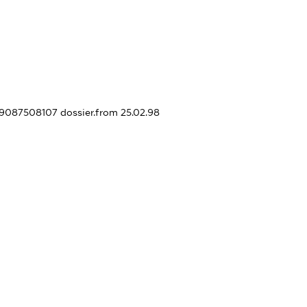
249087508107
dossier.from 25.02.98