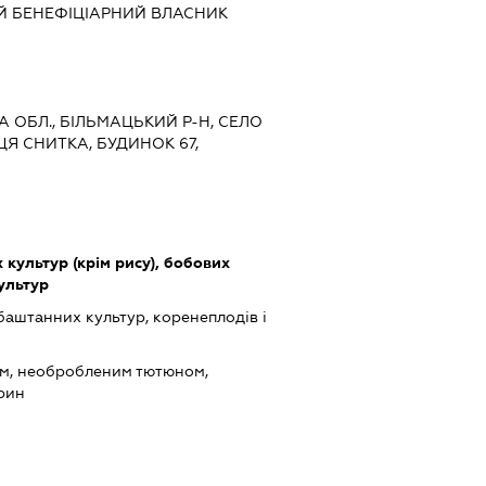
Й БЕНЕФІЦІАРНИЙ ВЛАСНИК
КА ОБЛ., БІЛЬМАЦЬКИЙ Р-Н, СЕЛО
ЦЯ СНИТКА, БУДИНОК 67,
культур (крім рису), бобових
культур
баштанних культур, коренеплодів і
ом, необробленим тютюном,
арин