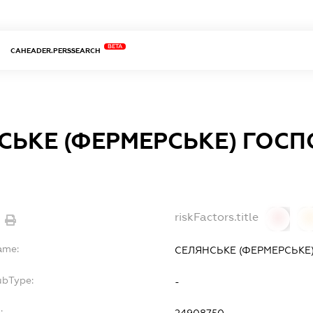
BETA
CAHEADER.PERSSEARCH
СЬКЕ (ФЕРМЕРСЬКЕ) ГОС
"
riskFactors.title
0
ame:
СЕЛЯНСЬКЕ (ФЕРМЕРСЬКЕ)
ubType:
-
:
24908750