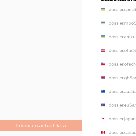
dossier.spec
dossier.rnbo
dossier.amku
dossier.ofac
dossier.ofa
dossier.gbSa
dossier.ausS
dossier.euSa
dossier.japa
freemium.actualData
dossier.cana