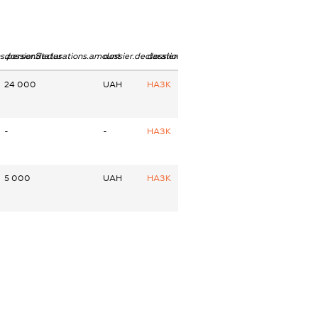
ns.personStatus
dossier.declarations.amount
dossier.declarations.currency
dossier.declarations.source
24 000
UAH
НАЗК
-
-
НАЗК
5 000
UAH
НАЗК