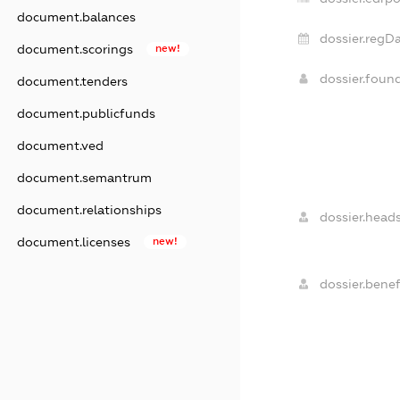
document.balances
dossier.regDa
document.scorings
new!
dossier.foun
document.tenders
document.publicfunds
document.ved
document.semantrum
document.relationships
dossier.heads
document.licenses
new!
dossier.benefi