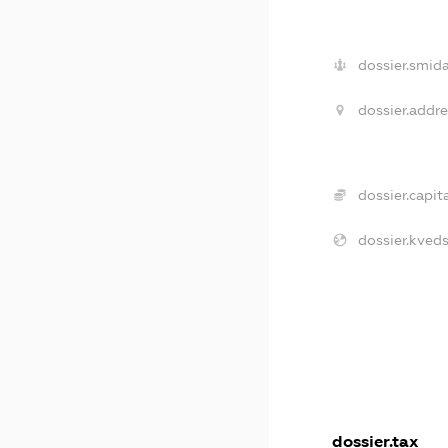
dossier.smida
dossier.addre
dossier.capita
dossier.kveds
dossier.tax