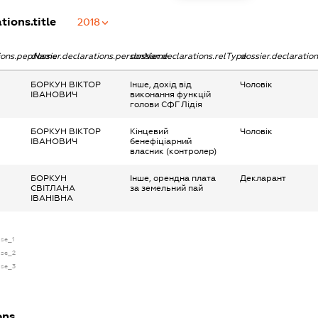
tions.title
2018
tions.pepName
dossier.declarations.personName
dossier.declarations.relType
dossier.declaratio
БОРКУН ВІКТОР
Інше, дохід від
Чоловік
ІВАНОВИЧ
виконання функцій
голови СФГ Лідія
БОРКУН ВІКТОР
Кінцевий
Чоловік
ІВАНОВИЧ
бенефіціарний
власник (контролер)
БОРКУН
Інше, орендна плата
Декларант
СВІТЛАНА
за земельний пай
ІВАНІВНА
nse_1
nse_2
nse_3
ons