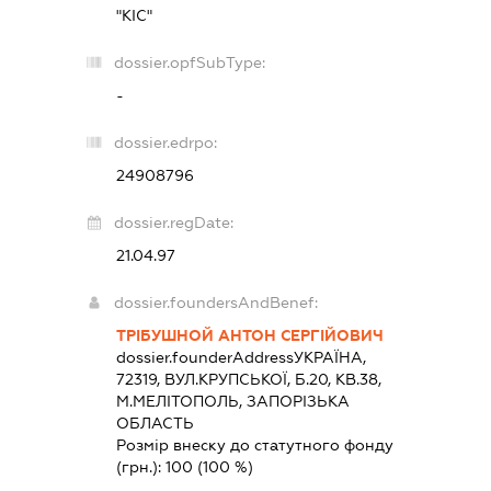
"КІС"
dossier.opfSubType:
-
dossier.edrpo:
24908796
dossier.regDate:
21.04.97
dossier.foundersAndBenef:
ТРІБУШНОЙ АНТОН СЕРГІЙОВИЧ
dossier.founderAddress
УКРАЇНА,
72319, ВУЛ.КРУПСЬКОЇ, Б.20, КВ.38,
М.МЕЛІТОПОЛЬ, ЗАПОРІЗЬКА
ОБЛАСТЬ
Розмір внеску до статутного фонду
(грн.):
100
(100 %)