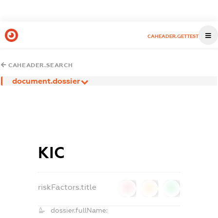
CAHEADER.GETTEST
CAHEADER.SEARCH
document.dossier
КІС
riskFactors.title
0
0
0
dossier.fullName: