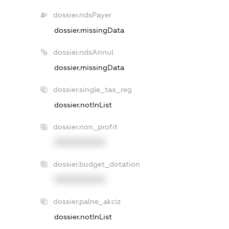
dossier.ndsPayer
dossier.missingData
dossier.ndsAnnul
dossier.missingData
dossier.single_tax_reg
dossier.notInList
dossier.non_profit
XXXXXXXXXX
dossier.budget_dotation
XXXXXXXXXX
dossier.palne_akciz
dossier.notInList