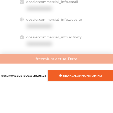
dossier.commercial_info.email
XXXXXXXXXX
dossier.commercial_info.website
XXXXXXXXXX
dossier.commercial_info.activity
XXXXXXXXXX
freemium.actualData
freemium.exampleText_1
freemium.exampleText_2
freemium.anonymousPerSearch2
document.dueToDate
28.06.25
SEARCH.ONMONITORING
FREEMIUM.DETAILS
FREEMIUM.REGISTER