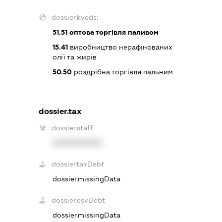
dossier.kveds:
51.51
оптова торгівля паливом
15.41
виробництво нерафінованих
олії та жирів
50.50
роздрібна торгівля пальним
dossier.tax
dossier.staff
XXXXXXXXXX
dossier.taxDebt
dossier.missingData
dossier.esvDebt
dossier.missingData