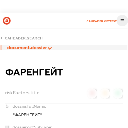
CAHEADER.GETTEST
CAHEADER.SEARCH
document.dossier
ФАРЕНГЕЙТ
riskFactors.title
0
0
0
dossier.fullName:
"ФАРЕНГЕЙТ"
dossier.opfSubType: