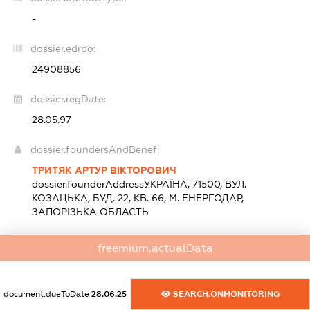
-
dossier.edrpo:
24908856
dossier.regDate:
28.05.97
dossier.foundersAndBenef:
ТРИТЯК АРТУР ВІКТОРОВИЧ
dossier.founderAddress
УКРАЇНА, 71500, ВУЛ.
КОЗАЦЬКА, БУД. 22, КВ. 66, М. ЕНЕРГОДАР,
ЗАПОРІЗЬКА ОБЛАСТЬ
freemium.actualData
dossier.heads:
ТРИТЯК АРТУР ВІКТОРОВИЧ
-
ПРЕДСТАВНИК
ВІДОМОСТІ ВІДСУТНІ
document.dueToDate
28.06.25
SEARCH.ONMONITORING
dossier.position -