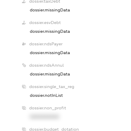
dossier.taxDebt
dossier.missingData
dossier.esvDebt
dossier.missingData
dossier.ndsPayer
dossier.missingData
dossier.ndsAnnul
dossier.missingData
dossier.single_tax_reg
dossier.notInList
dossier.non_profit
XXXXXXXXXX
dossier.budget_dotation