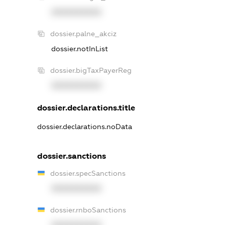
XXXXXXXXXX
dossier.palne_akciz
dossier.notInList
dossier.bigTaxPayerReg
XXXXXXXXXX
dossier.declarations.title
dossier.declarations.noData
dossier.sanctions
dossier.specSanctions
XXXXXXXXXX
dossier.rnboSanctions
XXXXXXXXXX