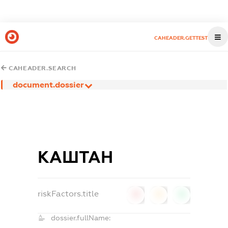
CAHEADER.GETTEST
CAHEADER.SEARCH
document.dossier
КАШТАН
riskFactors.title
0
0
0
dossier.fullName: