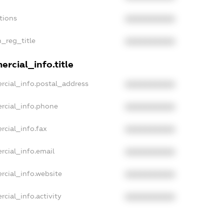
tions
XXXXXXXXXX
n_reg_title
XXXXXXXXXX
rcial_info.title
rcial_info.postal_address
XXXXXXXXXX
rcial_info.phone
XXXXXXXXXX
rcial_info.fax
XXXXXXXXXX
rcial_info.email
XXXXXXXXXX
rcial_info.website
XXXXXXXXXX
cial_info.activity
XXXXXXXXXX