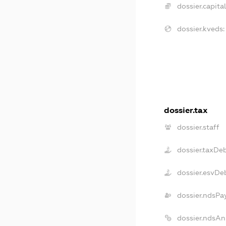
dossier.capital
dossier.kveds:
dossier.tax
dossier.staff
dossier.taxDe
dossier.esvDe
dossier.ndsPa
dossier.ndsAn