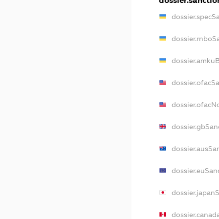
dossier.sanctio
dossier.specS
dossier.rnboS
dossier.amkuB
dossier.ofacS
dossier.ofac
dossier.gbSan
dossier.ausSa
dossier.euSan
dossier.japan
dossier.canad