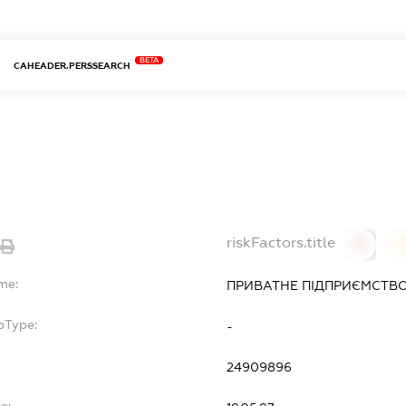
BETA
CAHEADER.PERSSEARCH
riskFactors.title
0
me:
ПРИВАТНЕ ПІДПРИЄМСТВО
bType:
-
24909896