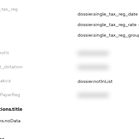
e_tax_reg
dossier.single_tax_reg_date -
dossier.single_tax_reg_rate 
dossier.single_tax_reg_grou
rofit
XXXXXXXXXX
t_dotation
XXXXXXXXXX
_akciz
dossier.notInList
xPayerReg
XXXXXXXXXX
ions.title
ons.noData