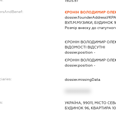
e:
19.05.97
ersAndBenef:
ЄРОНІН ВОЛОДИМИР ОЛЕ
dossier.founderAddress
УКРА
ВУЛ.М.МУЗИКИ, БУДИНОК 9
Розмір внеску до статутног
ЄРОНІН ВОЛОДИМИР ОЛЕ
ВІДОМОСТІ ВІДСУТНІ
dossier.position -
ЄРОНІН ВОЛОДИМИР ОЛЕ
dossier.position -
iaries:
dossier.missingData
XXXXXXXXXX
s:
УКРАЇНА, 99011, МІСТО СЕ
БУДИНОК 96, КВАРТИРА 1