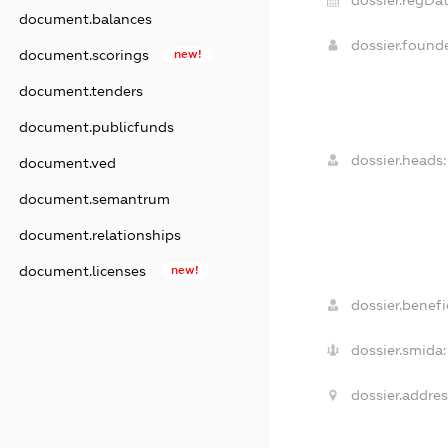
dossier.regDat
document.balances
dossier.found
document.scorings
new!
document.tenders
document.publicfunds
dossier.heads:
document.ved
document.semantrum
document.relationships
document.licenses
new!
dossier.benefic
dossier.smida:
dossier.addres