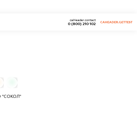
caHeader.contact
CAHEADER.GETTEST
0 (800) 210 102
0
0
 "СОКОЛ"