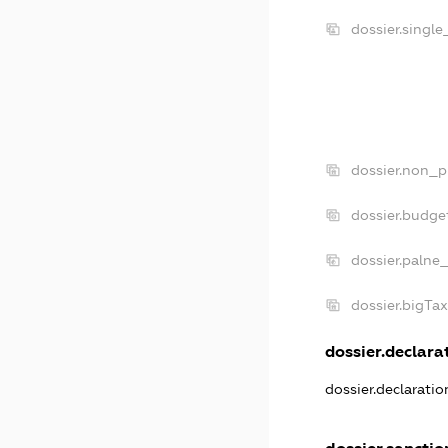
dossier.singl
dossier.non_p
dossier.budge
dossier.palne
dossier.bigTa
dossier.declarat
dossier.declarati