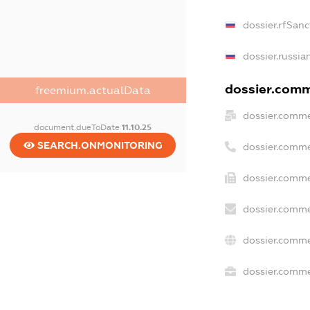
dossier.rfSanc
dossier.russia
dossier.comme
freemium.actualData
dossier.comme
document.dueToDate
11.10.25
SEARCH.ONMONITORING
dossier.comme
dossier.comme
dossier.comme
dossier.comme
dossier.commer