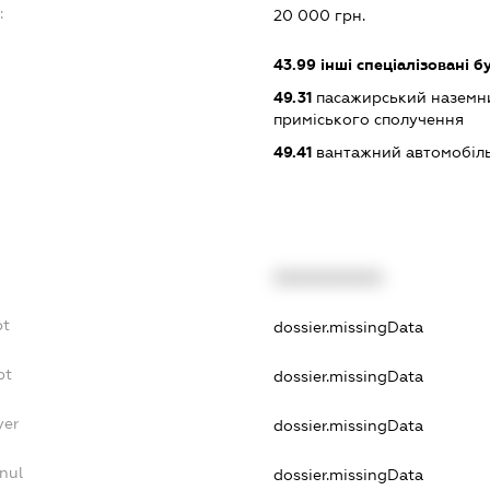
:
20 000 грн.
43.99
інші спеціалізовані бу
49.31
пасажирський наземни
приміського сполучення
49.41
вантажний автомобіль
XXXXXXXXXX
bt
dossier.missingData
bt
dossier.missingData
yer
dossier.missingData
nul
dossier.missingData