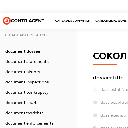
CONTR AGENT
CAHEADER.COMPANIES
CAHEADER.PERSONS
CAHEADER.SEARCH
document.dossier
СОКОЛ
document.statements
document.history
dossier.title
document.inspections
dossier.fullNa
document.bankruptcy
dossier.opfSu
document.court
document.taxdebts
dossier.edrpo:
document.enforcements