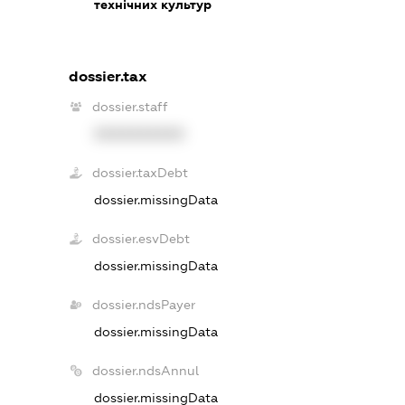
технічних культур
dossier.tax
dossier.staff
XXXXXXXXXX
dossier.taxDebt
dossier.missingData
dossier.esvDebt
dossier.missingData
dossier.ndsPayer
dossier.missingData
dossier.ndsAnnul
dossier.missingData