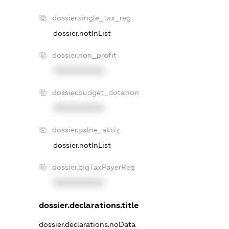
dossier.single_tax_reg
dossier.notInList
dossier.non_profit
XXXXXXXXXX
dossier.budget_dotation
XXXXXXXXXX
dossier.palne_akciz
dossier.notInList
dossier.bigTaxPayerReg
XXXXXXXXXX
dossier.declarations.title
dossier.declarations.noData