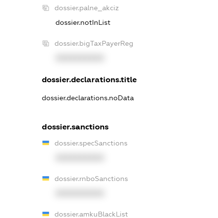
dossier.palne_akciz
dossier.notInList
dossier.bigTaxPayerReg
XXXXXXXXXX
dossier.declarations.title
dossier.declarations.noData
dossier.sanctions
dossier.specSanctions
XXXXXXXXXX
dossier.rnboSanctions
XXXXXXXXXX
dossier.amkuBlackList