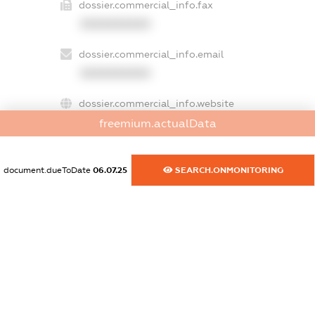
dossier.commercial_info.fax
XXXXXXXXXX
dossier.commercial_info.email
XXXXXXXXXX
dossier.commercial_info.website
XXXXXXXXXX
freemium.actualData
dossier.commercial_info.activity
document.dueToDate
06.07.25
SEARCH.ONMONITORING
XXXXXXXXXX
freemium.exampleText_1
freemium.exampleText_2
freemium.anonymousPerSearch2
FREEMIUM.DETAILS
FREEMIUM.REGISTER