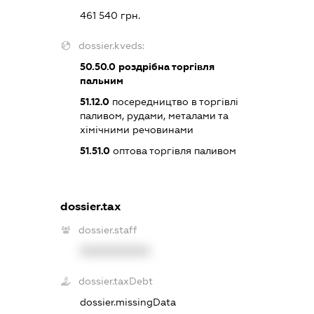
461 540 грн.
dossier.kveds:
50.50.0
роздрібна торгівля
пальним
51.12.0
посередництво в торгівлі
паливом, рудами, металами та
хімічними речовинами
51.51.0
оптова торгівля паливом
dossier.tax
dossier.staff
XXXXXXXXXX
dossier.taxDebt
dossier.missingData