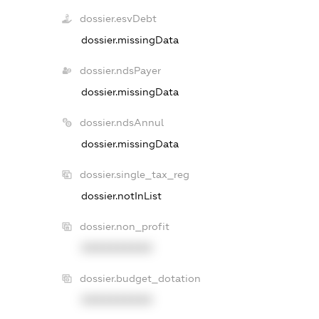
dossier.esvDebt
dossier.missingData
dossier.ndsPayer
dossier.missingData
dossier.ndsAnnul
dossier.missingData
dossier.single_tax_reg
dossier.notInList
dossier.non_profit
XXXXXXXXXX
dossier.budget_dotation
XXXXXXXXXX