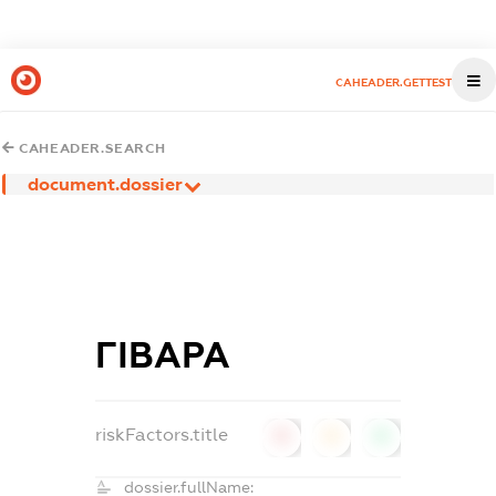
CAHEADER.GETTEST
CAHEADER.SEARCH
document.dossier
ГІВАРА
riskFactors.title
0
0
0
dossier.fullName: