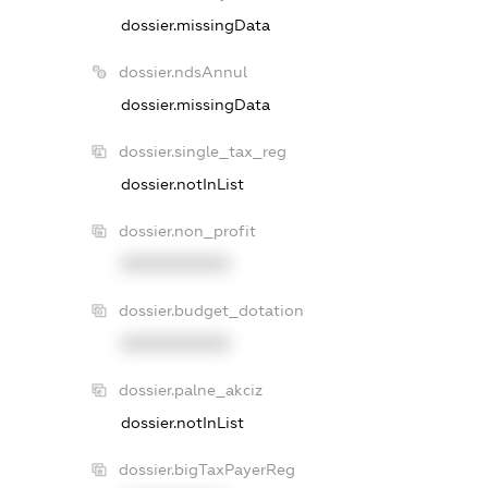
dossier.missingData
dossier.ndsAnnul
dossier.missingData
dossier.single_tax_reg
dossier.notInList
dossier.non_profit
XXXXXXXXXX
dossier.budget_dotation
XXXXXXXXXX
dossier.palne_akciz
dossier.notInList
dossier.bigTaxPayerReg