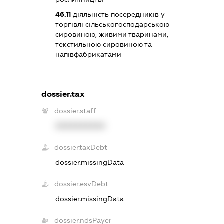
46.11
діяльність посередників у
торгівлі сільськогосподарською
сировиною, живими тваринами,
текстильною сировиною та
напівфабрикатами
dossier.tax
dossier.staff
XXXXXXXXXX
dossier.taxDebt
dossier.missingData
dossier.esvDebt
dossier.missingData
dossier.ndsPayer