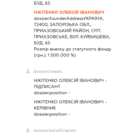
БУД. 65
НІКІТЕНКО ОЛЕКСІЙ ІВАНОВИЧ
dossier.founderAddress
УКРАЇНА,
72400, ЗАПОРIЗЬКА ОБЛ.,
ПРИАЗОВСЬКИЙ РАЙОН, СМТ.
ПРИАЗОВСЬКЕ, ВУЛ. КУЙБИШЕВА,
БУД. 65
Розмір внеску до статутного фонду
(грн.):
1 500
(100 %)
dossier.heads:
НІКІТЕНКО ОЛЕКСІЙ ІВАНОВИЧ
-
ПІДПИСАНТ
dossier.position -
НІКІТЕНКО ОЛЕКСІЙ ІВАНОВИЧ
-
КЕРІВНИК
dossier.position -
dossier.beneficiaries: