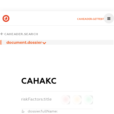
CAHEADER.GETTEST
CAHEADER.SEARCH
document.dossier
САНАКС
riskFactors.title
0
0
0
dossier.fullName: