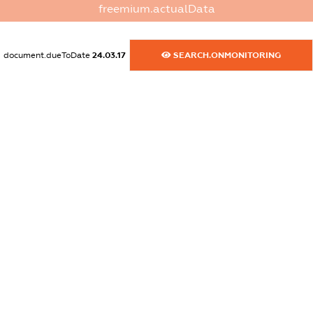
freemium.actualData
dossier.commercial_info.website
XXXXXXXXXX
document.dueToDate
24.03.17
SEARCH.ONMONITORING
dossier.commercial_info.activity
XXXXXXXXXX
freemium.exampleText_1
freemium.exampleText_2
freemium.anonymousPerSearch2
FREEMIUM.DETAILS
FREEMIUM.REGISTER