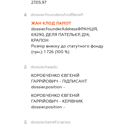
27.05.97
dossier.foundersAndBenef:
ЖАН КЛОД ЛАМОТ
dossier.founderAddress
ФРАНЦІЯ,
69290, ДЕЛЯ ПАТЕЛЬЄР, Д14,
КРАПОН
Розмір внеску до статутного фонду
(грн.):
1 726
(100 %)
dossier.heads:
КОРОБЧЕНКО ЄВГЕНІЙ
ГАРРІЙОВИЧ
-
ПІДПИСАНТ
dossier.position -
КОРОБЧЕНКО ЄВГЕНІЙ
ГАРРІЙОВИЧ
-
КЕРІВНИК
dossier.position -
dossier.beneficiaries: