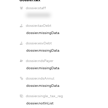
dossier.staff
XXXXXXXXXX
dossier.taxDebt
dossier.missingData
dossier.esvDebt
dossier.missingData
dossier.ndsPayer
dossier.missingData
dossier.ndsAnnul
dossier.missingData
dossier.single_tax_reg
dossier.notInList