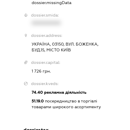
dossier.missingData
dossier.smida:
XXXXXXXXXX
dossier.address:
УКРАЇНА, 03150, ВУЛ. БОЖЕНКА,
БУД.15, МІСТО КИЇВ
dossier.capital:
1 726 грн.
dossier.kveds:
74.40
рекламна діяльність
51.19.0
посередництво в торгівлі
товарами широкого асортименту
dossier.tax