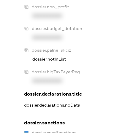
dossier.non_profit
XXXXXXXXXX
dossier.budget_dotation
XXXXXXXXXX
dossier.palne_akciz
dossier.notInList
dossier.bigTaxPayerReg
XXXXXXXXXX
dossier.declarations.title
dossier.declarations.noData
dossier.sanctions
dossier.specSanctions