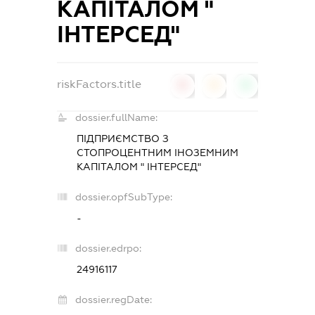
КАПІТАЛОМ "
ІНТЕРСЕД"
riskFactors.title
0
0
0
dossier.fullName:
ПІДПРИЄМСТВО З
СТОПРОЦЕНТНИМ ІНОЗЕМНИМ
КАПІТАЛОМ " ІНТЕРСЕД"
dossier.opfSubType:
-
dossier.edrpo:
24916117
dossier.regDate: