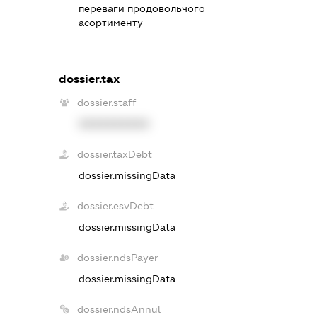
переваги продовольчого
асортименту
dossier.tax
dossier.staff
XXXXXXXXXX
dossier.taxDebt
dossier.missingData
dossier.esvDebt
dossier.missingData
dossier.ndsPayer
dossier.missingData
dossier.ndsAnnul