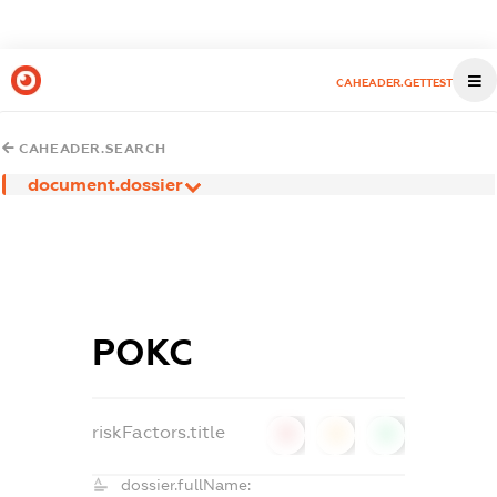
CAHEADER.GETTEST
CAHEADER.SEARCH
document.dossier
РОКС
riskFactors.title
0
0
0
dossier.fullName: