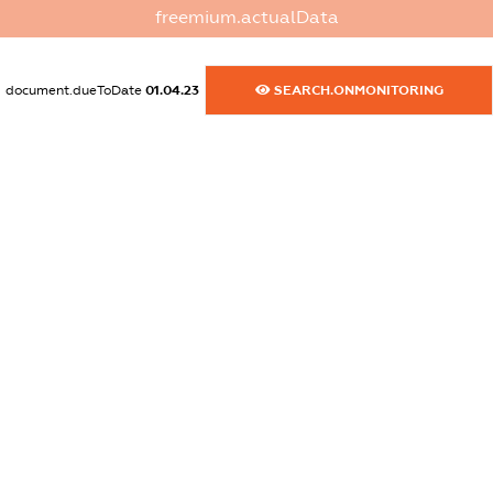
freemium.actualData
dossier.commercial_info.activity
XXXXXXXXXX
document.dueToDate
01.04.23
SEARCH.ONMONITORING
freemium.exampleText_1
freemium.exampleText_2
freemium.anonymousPerSearch2
FREEMIUM.DETAILS
FREEMIUM.REGISTER