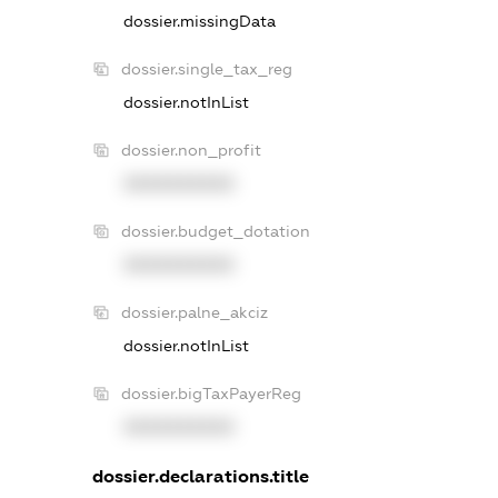
dossier.missingData
dossier.single_tax_reg
dossier.notInList
dossier.non_profit
XXXXXXXXXX
dossier.budget_dotation
XXXXXXXXXX
dossier.palne_akciz
dossier.notInList
dossier.bigTaxPayerReg
XXXXXXXXXX
dossier.declarations.title