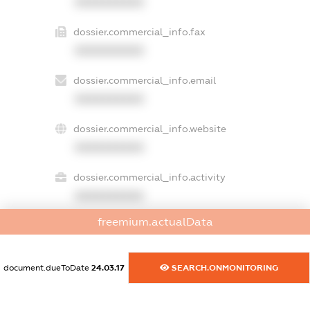
XXXXXXXXXX
dossier.commercial_info.fax
XXXXXXXXXX
dossier.commercial_info.email
XXXXXXXXXX
dossier.commercial_info.website
XXXXXXXXXX
dossier.commercial_info.activity
XXXXXXXXXX
freemium.actualData
freemium.exampleText_1
freemium.exampleText_2
document.dueToDate
24.03.17
SEARCH.ONMONITORING
freemium.anonymousPerSearch2
FREEMIUM.DETAILS