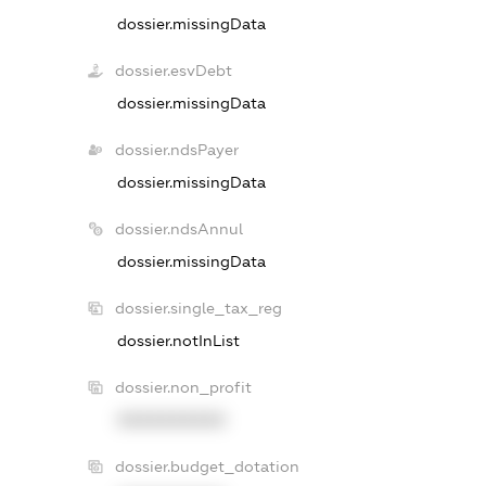
dossier.missingData
dossier.esvDebt
dossier.missingData
dossier.ndsPayer
dossier.missingData
dossier.ndsAnnul
dossier.missingData
dossier.single_tax_reg
dossier.notInList
dossier.non_profit
XXXXXXXXXX
dossier.budget_dotation