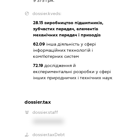
9 375 грн.
dossier.kveds:
28.15
виробництво підшипників,
зубчастих передач, елементів
механічних передач і приводів
62.09
інша діяльність у сфері
інформаційних технологій і
комп'ютерних систем
72.19
дослідження й
експериментальні розробки у сфері
інших природничих і технічних наук
dossier.tax
dossier.staff
XXXXXXXXXX
dossier.taxDebt