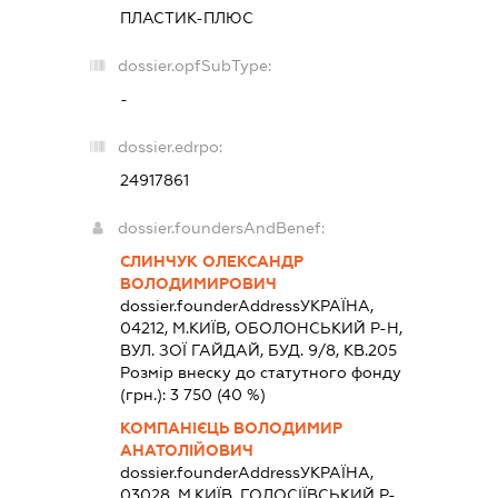
ПЛАСТИК-ПЛЮС
dossier.opfSubType:
-
dossier.edrpo:
24917861
dossier.foundersAndBenef:
СЛИНЧУК ОЛЕКСАНДР
ВОЛОДИМИРОВИЧ
dossier.founderAddress
УКРАЇНА,
04212, М.КИЇВ, ОБОЛОНСЬКИЙ Р-Н,
ВУЛ. ЗОЇ ГАЙДАЙ, БУД. 9/8, КВ.205
Розмір внеску до статутного фонду
(грн.):
3 750
(40 %)
КОМПАНІЄЦЬ ВОЛОДИМИР
АНАТОЛІЙОВИЧ
dossier.founderAddress
УКРАЇНА,
03028, М.КИЇВ, ГОЛОСІЇВСЬКИЙ Р-