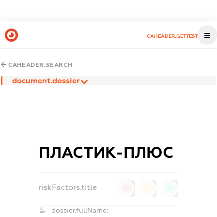
CAHEADER.GETTEST
CAHEADER.SEARCH
document.dossier
ПЛАСТИК-ПЛЮС
riskFactors.title
0
0
0
dossier.fullName: