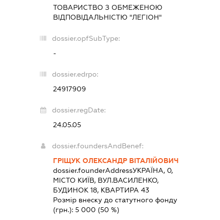
ТОВАРИСТВО З ОБМЕЖЕНОЮ
ВІДПОВІДАЛЬНІСТЮ "ЛЕГІОН"
dossier.opfSubType:
-
dossier.edrpo:
24917909
dossier.regDate:
24.05.05
dossier.foundersAndBenef:
ГРІЩУК ОЛЕКСАНДР ВІТАЛІЙОВИЧ
dossier.founderAddress
УКРАЇНА, 0,
МІСТО КИЇВ, ВУЛ.ВАСИЛЕНКО,
БУДИНОК 18, КВАРТИРА 43
Розмір внеску до статутного фонду
(грн.):
5 000
(50 %)