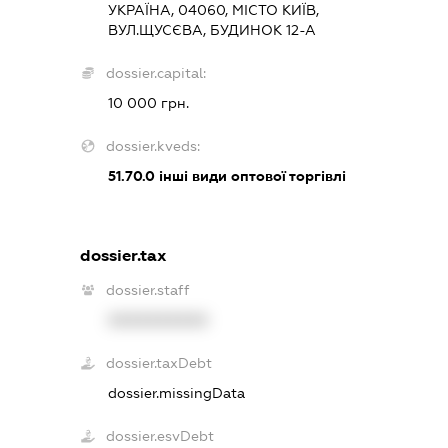
УКРАЇНА, 04060, МІСТО КИЇВ,
ВУЛ.ЩУСЄВА, БУДИНОК 12-А
dossier.capital:
10 000 грн.
dossier.kveds:
51.70.0
інші види оптової торгівлі
dossier.tax
dossier.staff
XXXXXXXXXX
dossier.taxDebt
dossier.missingData
dossier.esvDebt