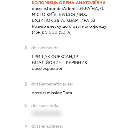
КОЛОМІЄЦЬ ОЛЕНА АНАТОЛІЇВНА
dossier.founderAddress
УКРАЇНА, 0,
МІСТО КИЇВ, ВУЛ.ЗОДЧИХ,
БУДИНОК 26-А, КВАРТИРА 32
Розмір внеску до статутного фонду
(грн.):
5 000
(50 %)
dossier.heads:
ГРИЩУК ОЛЕКСАНДР
ВІТАЛІЙОВИЧ
-
КЕРІВНИК
dossier.position -
dossier.beneficiaries:
dossier.missingData
dossier.smida:
XXXXXXXXXX
dossier.address: