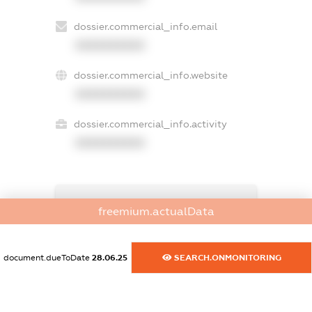
dossier.commercial_info.email
XXXXXXXXXX
dossier.commercial_info.website
XXXXXXXXXX
dossier.commercial_info.activity
XXXXXXXXXX
freemium.exampleText_1
freemium.actualData
freemium.exampleText_2
freemium.anonymousPerSearch2
FREEMIUM.DETAILS
document.dueToDate
28.06.25
SEARCH.ONMONITORING
FREEMIUM.REGISTER