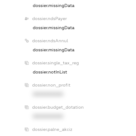
dossier.missingData
dossier.ndsPayer
dossier.missingData
dossier.ndsAnnul
dossier.missingData
dossier.single_tax_reg
dossier.notInList
dossier.non_profit
XXXXXXXXXX
dossier.budget_dotation
XXXXXXXXXX
dossier.palne_akciz