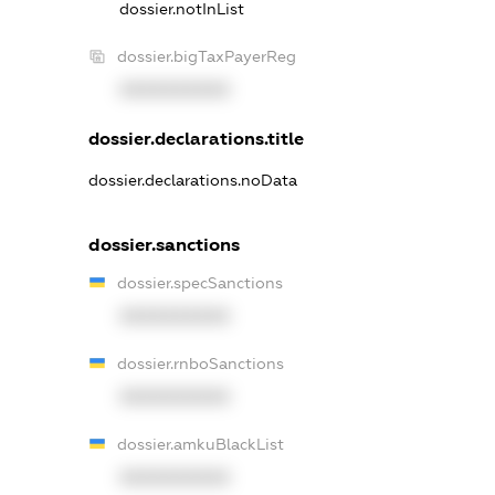
dossier.notInList
dossier.bigTaxPayerReg
XXXXXXXXXX
dossier.declarations.title
dossier.declarations.noData
dossier.sanctions
dossier.specSanctions
XXXXXXXXXX
dossier.rnboSanctions
XXXXXXXXXX
dossier.amkuBlackList
XXXXXXXXXX