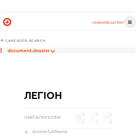
CAHEADER.GETTEST
CAHEADER.SEARCH
document.dossier
ЛЕГІОН
riskFactors.title
0
0
0
dossier.fullName: