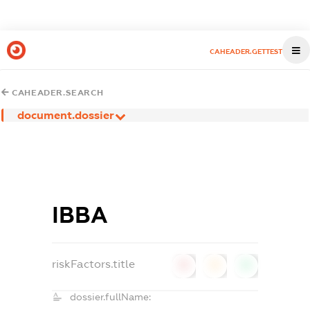
CAHEADER.GETTEST
CAHEADER.SEARCH
document.dossier
ІВВА
riskFactors.title
0
0
0
dossier.fullName: