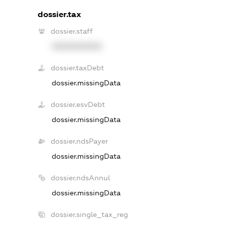
dossier.tax
dossier.staff
XXXXXXXXXX
dossier.taxDebt
dossier.missingData
dossier.esvDebt
dossier.missingData
dossier.ndsPayer
dossier.missingData
dossier.ndsAnnul
dossier.missingData
dossier.single_tax_reg