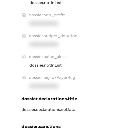
dossier.notInList
dossier.non_profit
XXXXXXXXXX
dossier.budget_dotation
XXXXXXXXXX
dossier.palne_akciz
dossier.notInList
dossier.bigTaxPayerReg
XXXXXXXXXX
dossier.declarations.title
dossier.declarations.noData
dossier.sanctions