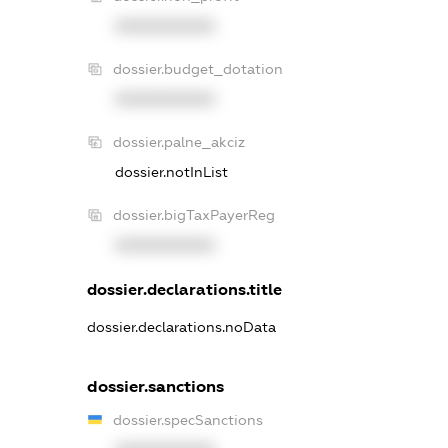
XXXXXXXXXX
dossier.budget_dotation
XXXXXXXXXX
dossier.palne_akciz
dossier.notInList
dossier.bigTaxPayerReg
XXXXXXXXXX
dossier.declarations.title
dossier.declarations.noData
dossier.sanctions
dossier.specSanctions