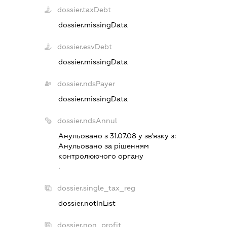
dossier.taxDebt
dossier.missingData
dossier.esvDebt
dossier.missingData
dossier.ndsPayer
dossier.missingData
dossier.ndsAnnul
Анульовано з 31.07.08 у зв'язку з:
Анульовано за рiшенням
контролюючого органу
.
dossier.single_tax_reg
dossier.notInList
dossier.non_profit