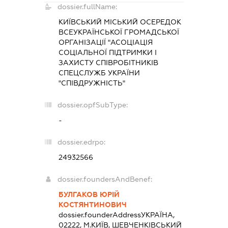
dossier.fullName:
КИЇВСЬКИЙ МІСЬКИЙ ОСЕРЕДОК
ВСЕУКРАЇНСЬКОЇ ГРОМАДСЬКОЇ
ОРГАНІЗАЦІЇ "АСОЦІАЦІЯ
СОЦІАЛЬНОЇ ПІДТРИМКИ І
ЗАХИСТУ СПІВРОБІТНИКІВ
СПЕЦСЛУЖБ УКРАЇНИ
"СПІВДРУЖНІСТЬ"
dossier.opfSubType:
-
dossier.edrpo:
24932566
dossier.foundersAndBenef:
БУЛГАКОВ ЮРІЙ
КОСТЯНТИНОВИЧ
dossier.founderAddress
УКРАЇНА,
02222, М.КИЇВ, ШЕВЧЕНКІВСЬКИЙ