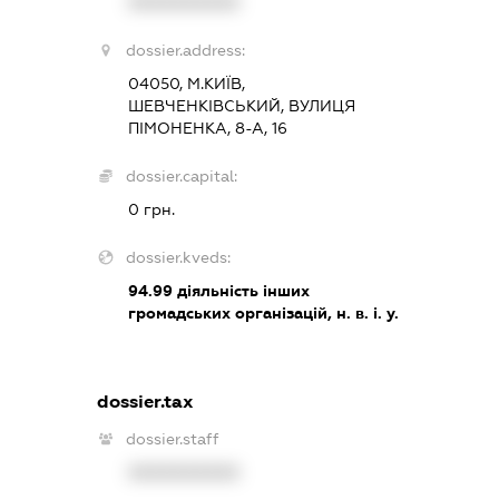
XXXXXXXXXX
dossier.address:
04050, М.КИЇВ,
ШЕВЧЕНКІВСЬКИЙ, ВУЛИЦЯ
ПІМОНЕНКА, 8-А, 16
dossier.capital:
0 грн.
dossier.kveds:
94.99
діяльність інших
громадських організацій, н. в. і. у.
dossier.tax
dossier.staff
XXXXXXXXXX