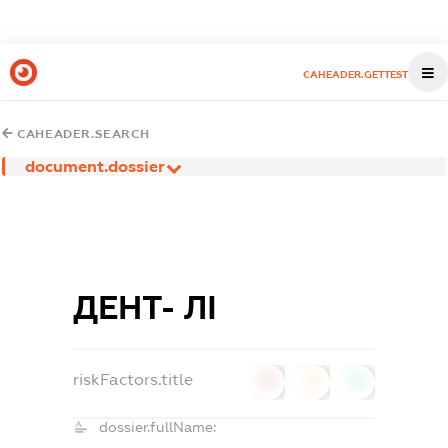
CAHEADER.GETTEST
CAHEADER.SEARCH
document.dossier
ДЕНТ- ЛІ
riskFactors.title
0
0
0
dossier.fullName: