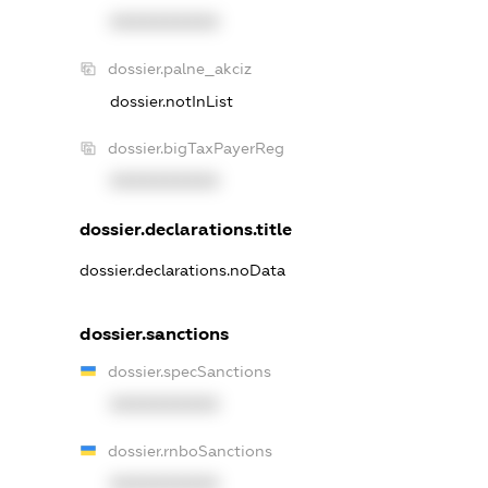
XXXXXXXXXX
dossier.palne_akciz
dossier.notInList
dossier.bigTaxPayerReg
XXXXXXXXXX
dossier.declarations.title
dossier.declarations.noData
dossier.sanctions
dossier.specSanctions
XXXXXXXXXX
dossier.rnboSanctions
XXXXXXXXXX