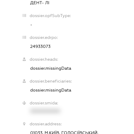
ДЕНТ- ЛІ
dossier.opfSubType:
-
dossier.edrpo:
24933073
dossier.heads:
dossier.missingData
dossier.beneficiaries:
dossier.missingData
dossier.smida:
XXXXXXXXXX
dossier.address:
01033, М.КИЇВ, ГОЛОСІЇВСЬКИЙ,