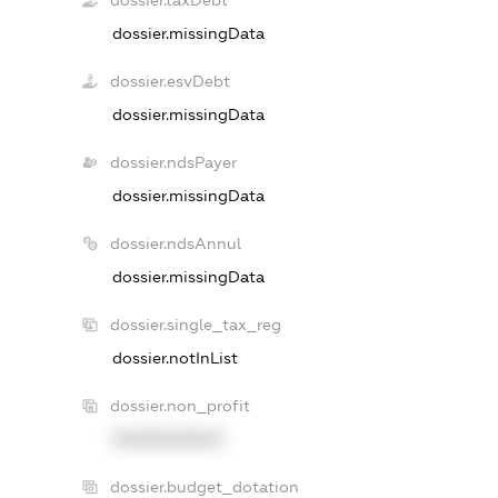
dossier.taxDebt
dossier.missingData
dossier.esvDebt
dossier.missingData
dossier.ndsPayer
dossier.missingData
dossier.ndsAnnul
dossier.missingData
dossier.single_tax_reg
dossier.notInList
dossier.non_profit
XXXXXXXXXX
dossier.budget_dotation