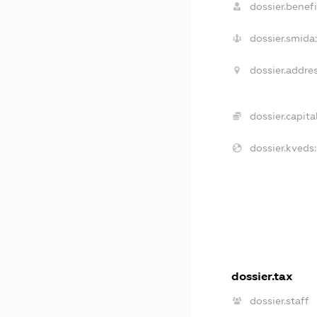
dossier.benefi
dossier.smida
dossier.addres
dossier.capital
dossier.kveds:
dossier.tax
dossier.staff