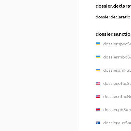
dossier.declarat
dossier.declarati
dossier.sancti
dossier.specS
dossier.rnboS
dossier.amkuB
dossier.ofacS
dossier.ofac
dossier.gbSan
dossier.ausSa