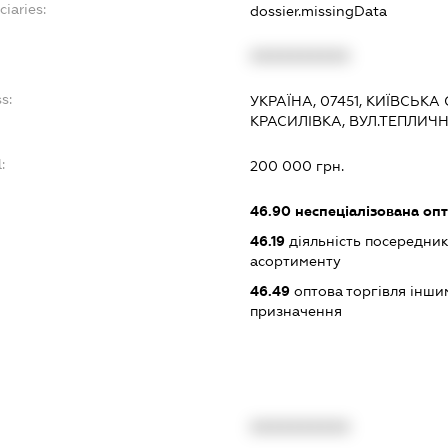
ciaries:
dossier.missingData
:
XXXXXXXXXX
s:
УКРАЇНА, 07451, КИЇВСЬКА
КРАСИЛІВКА, ВУЛ.ТЕПЛИЧ
:
200 000 грн.
46.90
неспеціалізована опт
46.19
діяльність посередник
асортименту
46.49
оптова торгівля інши
призначення
XXXXXXXXXX