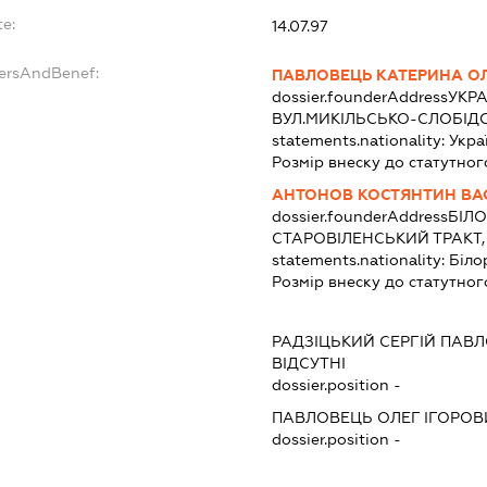
te:
14.07.97
dersAndBenef:
ПАВЛОВЕЦЬ КАТЕРИНА О
dossier.founderAddress
УКРА
ВУЛ.МИКІЛЬСЬКО-СЛОБІДС
statements.nationality:
Укра
Розмір внеску до статутног
АНТОНОВ КОСТЯНТИН ВА
dossier.founderAddress
БІЛО
СТАРОВІЛЕНСЬКИЙ ТРАКТ, 6
statements.nationality:
Біло
Розмір внеску до статутног
:
РАДЗІЦЬКИЙ СЕРГІЙ ПАВ
ВІДСУТНІ
dossier.position -
ПАВЛОВЕЦЬ ОЛЕГ ІГОРОВ
dossier.position -