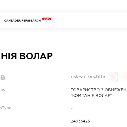
BETA
CAHEADER.PERSSEARCH
НІЯ ВОЛАР
riskFactors.title
0
ame:
ТОВАРИСТВО З ОБМЕЖЕН
"КОМПАНІЯ ВОЛАР"
bType:
-
24933423