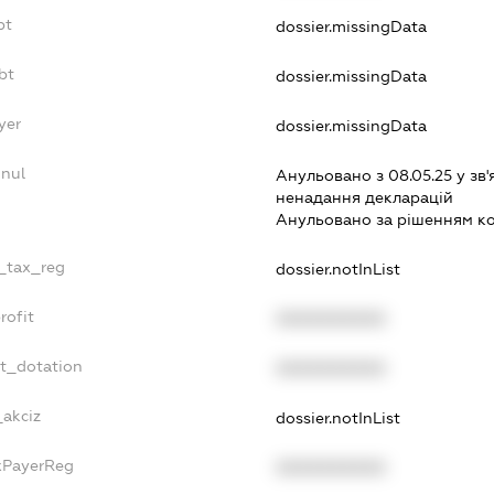
bt
dossier.missingData
bt
dossier.missingData
yer
dossier.missingData
nnul
Анульовано з 08.05.25 у зв'
ненадання декларацiй
Анульовано за рiшенням к
e_tax_reg
dossier.notInList
rofit
XXXXXXXXXX
et_dotation
XXXXXXXXXX
_akciz
dossier.notInList
axPayerReg
XXXXXXXXXX