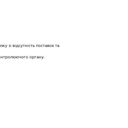
язку з:
вiдсутнiсть поставок та
онтролюючого органу.