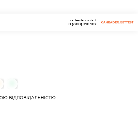
caHeader.contact
CAHEADER.GETTEST
0 (800) 210 102
0
0
ОЮ ВІДПОВІДАЛЬНІСТЮ