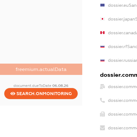
dossier.euSan
dossier.japan
dossier.cana
dossier.rfSan
dossier.russia
freemium.actualData
dossier.comm
document.dueToDate
06.08.26
dossier.comme
SEARCH.ONMONITORING
dossier.comm
dossier.comme
dossier.comme