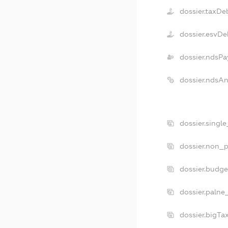
dossier.taxDe
dossier.esvDe
dossier.ndsPa
dossier.ndsA
dossier.singl
dossier.non_p
dossier.budg
dossier.palne
dossier.bigT