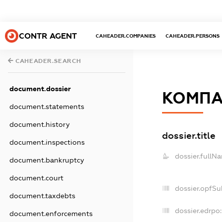
CONTR AGENT
CAHEADER.COMPANIES
CAHEADER.PERSONS
CAHEADER.SEARCH
document.dossier
КОМПА
document.statements
document.history
dossier.title
document.inspections
dossier.fullN
document.bankruptcy
document.court
dossier.opfSu
document.taxdebts
dossier.edrpo:
document.enforcements