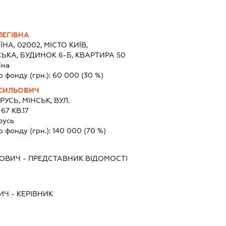
ЛЕГІВНА
ЇНА, 02002, МІСТО КИЇВ,
ЬКА, БУДИНОК 6-Б, КВАРТИРА 50
їна
о фонду (грн.):
60 000
(30 %)
СИЛЬОВИЧ
РУСЬ, МІНСЬК, ВУЛ.
7 КВ.17
русь
о фонду (грн.):
140 000
(70 %)
ЛОВИЧ
-
ПРЕДСТАВНИК
ВІДОМОСТІ
ИЧ
-
КЕРІВНИК