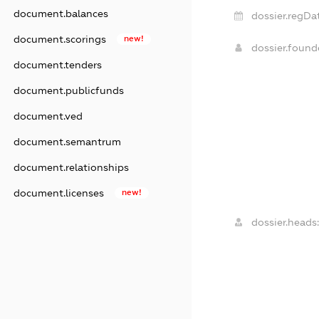
document.balances
dossier.regDa
document.scorings
new!
dossier.foun
document.tenders
document.publicfunds
document.ved
document.semantrum
document.relationships
document.licenses
new!
dossier.heads