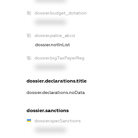
dossier.budget_dotation
XXXXXXXXXX
dossier.palne_akciz
dossier.notInList
dossier.bigTaxPayerReg
XXXXXXXXXX
dossier.declarations.title
dossier.declarations.noData
dossier.sanctions
dossier.specSanctions
XXXXXXXXXX