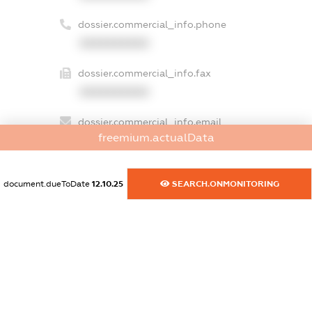
dossier.commercial_info.phone
XXXXXXXXXX
dossier.commercial_info.fax
XXXXXXXXXX
dossier.commercial_info.email
freemium.actualData
XXXXXXXXXX
dossier.commercial_info.website
document.dueToDate
12.10.25
SEARCH.ONMONITORING
XXXXXXXXXX
dossier.commercial_info.activity
XXXXXXXXXX
freemium.exampleText_1
freemium.exampleText_2