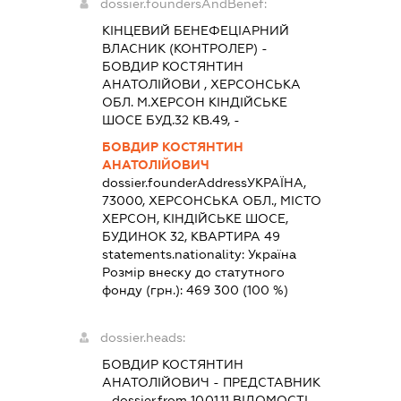
dossier.foundersAndBenef:
КІНЦЕВИЙ БЕНЕФЕЦІАРНИЙ
ВЛАСНИК (КОНТРОЛЕР) -
БОВДИР КОСТЯНТИН
АНАТОЛІЙОВИ , ХЕРСОНСЬКА
ОБЛ. М.ХЕРСОН КІНДІЙСЬКЕ
ШОСЕ БУД.32 КВ.49, -
БОВДИР КОСТЯНТИН
АНАТОЛІЙОВИЧ
dossier.founderAddress
УКРАЇНА,
73000, ХЕРСОНСЬКА ОБЛ., МІСТО
ХЕРСОН, КІНДІЙСЬКЕ ШОСЕ,
БУДИНОК 32, КВАРТИРА 49
statements.nationality:
Україна
Розмір внеску до статутного
фонду (грн.):
469 300
(100 %)
dossier.heads:
БОВДИР КОСТЯНТИН
АНАТОЛІЙОВИЧ
-
ПРЕДСТАВНИК
- dossier.from 10.01.11
ВІДОМОСТІ