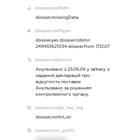
dossier.esvDebt
dossier.missingData
dossier.ndsPayer
dossier.yes
dossier.ndsInn
249455621034
dossier.from 17.12.07
dossier.ndsAnnul
Анульовано з 25.06.06 у зв'язку з:
надання декларацiй про
вiдсутнiсть поставок
Анульовано за рiшенням
контролюючого органу.
dossier.single_tax_reg
dossier.notInList
dossier.non_profit
XXXXXXXXXX