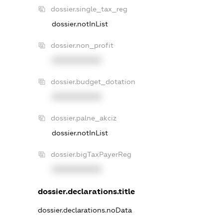
dossier.single_tax_reg
dossier.notInList
dossier.non_profit
XXXXXXXXXX
dossier.budget_dotation
XXXXXXXXXX
dossier.palne_akciz
dossier.notInList
dossier.bigTaxPayerReg
XXXXXXXXXX
dossier.declarations.title
dossier.declarations.noData