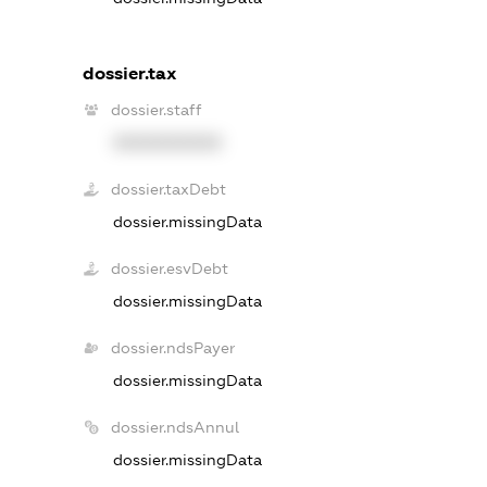
dossier.tax
dossier.staff
XXXXXXXXXX
dossier.taxDebt
dossier.missingData
dossier.esvDebt
dossier.missingData
dossier.ndsPayer
dossier.missingData
dossier.ndsAnnul
dossier.missingData