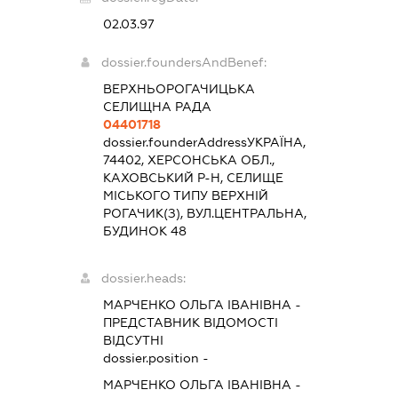
02.03.97
dossier.foundersAndBenef:
ВЕРХНЬОРОГАЧИЦЬКА
СЕЛИЩНА РАДА
04401718
dossier.founderAddress
УКРАЇНА,
74402, ХЕРСОНСЬКА ОБЛ.,
КАХОВСЬКИЙ Р-Н, СЕЛИЩЕ
МІСЬКОГО ТИПУ ВЕРХНІЙ
РОГАЧИК(З), ВУЛ.ЦЕНТРАЛЬНА,
БУДИНОК 48
dossier.heads:
МАРЧЕНКО ОЛЬГА ІВАНІВНА
-
ПРЕДСТАВНИК
ВІДОМОСТІ
ВІДСУТНІ
dossier.position -
МАРЧЕНКО ОЛЬГА ІВАНІВНА
-