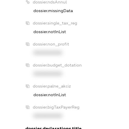
dossier.ndsAnnul
dossier.missingData
dossier.single_tax_reg
dossier.notInList
dossier.non_profit
XXXXXXXXXX
dossier.budget_dotation
XXXXXXXXXX
dossier.palne_akciz
dossier.notInList
dossier.bigTaxPayerReg
XXXXXXXXXX
dossier.declarations.title