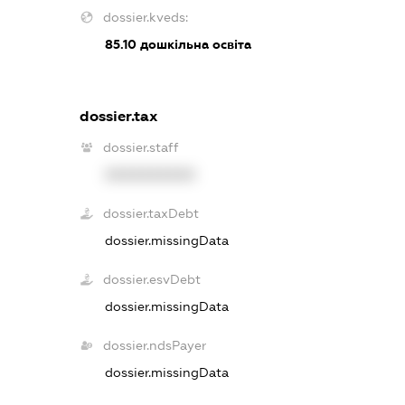
dossier.kveds:
85.10
дошкільна освіта
dossier.tax
dossier.staff
XXXXXXXXXX
dossier.taxDebt
dossier.missingData
dossier.esvDebt
dossier.missingData
dossier.ndsPayer
dossier.missingData