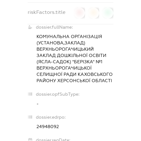
riskFactors.title
0
0
0
dossier.fullName:
КОМУНАЛЬНА ОРГАНІЗАЦІЯ
(УСТАНОВА,ЗАКЛАД)
ВЕРХНЬОРОГАЧИЦЬКИЙ
ЗАКЛАД ДОШКІЛЬНОЇ ОСВІТИ
(ЯСЛА-САДОК) "БЕРІЗКА" №1
ВЕРХНЬОРОГАЧИЦЬКОЇ
СЕЛИЩНОЇ РАДИ КАХОВСЬКОГО
РАЙОНУ ХЕРСОНСЬКОЇ ОБЛАСТІ
dossier.opfSubType:
-
dossier.edrpo:
24948092
dossier.regDate: