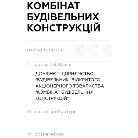
КОМБІНАТ
БУДІВЕЛЬНИХ
КОНСТРУКЦІЙ
riskFactors.title
0
0
0
dossier.fullName:
ДОЧІРНЄ ПІДПРИЄМСТВО
"БУДІВЕЛЬНИК" ВІДКРИТОГО
АКЦІОНЕРНОГО ТОВАРИСТВА
"КОМБІНАТ БУДІВЕЛЬНИХ
КОНСТРУКЦІЙ"
dossier.opfSubType:
-
dossier.edrpo: