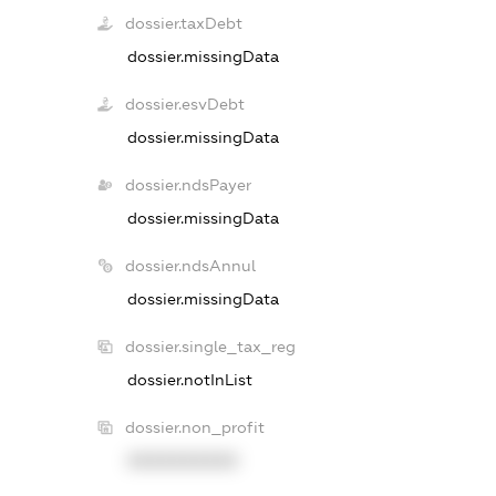
dossier.taxDebt
dossier.missingData
dossier.esvDebt
dossier.missingData
dossier.ndsPayer
dossier.missingData
dossier.ndsAnnul
dossier.missingData
dossier.single_tax_reg
dossier.notInList
dossier.non_profit
XXXXXXXXXX