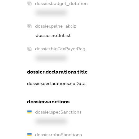
dossier.budget_dotation
XXXXXXXXXX
dossier.palne_akciz
dossier.notInList
dossier.bigTaxPayerReg
XXXXXXXXXX
dossier.declarations.title
dossier.declarations.noData
dossier.sanctions
dossier.specSanctions
XXXXXXXXXX
dossier.rnboSanctions