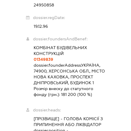
24950858
dossier.regDate:
19.12.96
dossier.foundersAndBenef:
КОМБІНАТ БУДІВЕЛЬНИХ
КОНСТРУКЦІЙ
01349839
dossier.founderAddress
УКРАЇНА,
74900, ХЕРСОНСЬКА ОБЛ., МІСТО
НОВА КАХОВКА, ПРОСПЕКТ
ДНІПРОВСЬКИЙ, БУДИНОК 1
Розмір внеску до статутного
фонду (грн.):
181 200
(100 %)
dossier.heads:
[ПРІЗВИЩЕ]
-
ГОЛОВА КОМІСІЇ З
ПРИПИНЕННЯ АБО ЛІКВІДАТОР
dossier.position -