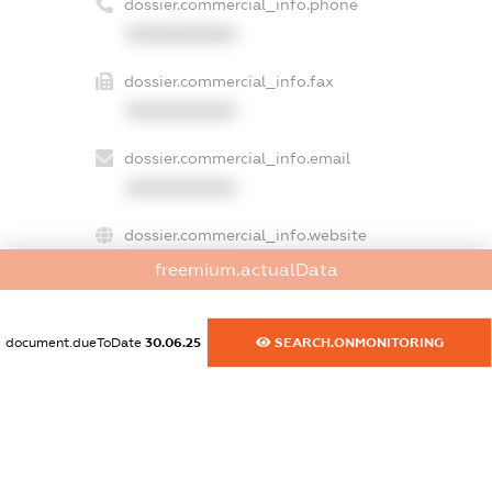
dossier.commercial_info.phone
XXXXXXXXXX
dossier.commercial_info.fax
XXXXXXXXXX
dossier.commercial_info.email
XXXXXXXXXX
dossier.commercial_info.website
XXXXXXXXXX
freemium.actualData
dossier.commercial_info.activity
XXXXXXXXXX
document.dueToDate
30.06.25
SEARCH.ONMONITORING
freemium.exampleText_1
freemium.exampleText_2
freemium.anonymousPerSearch2