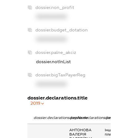
dossier.non_profit
XXXXXXXXXX
dossier.budget_dotation
XXXXXXXXXX
dossier.palne_akciz
dossier.notInList
dossier.bigTaxPayerReg
XXXXXXXXXX
dossier.declarations.title
2019
dossier.declarations.pepName
dossier.declarations.personName
dossier.declaratio
АНТОНОВА
Інше, Орендна
ВАЛЕРІЯ
плата за землю