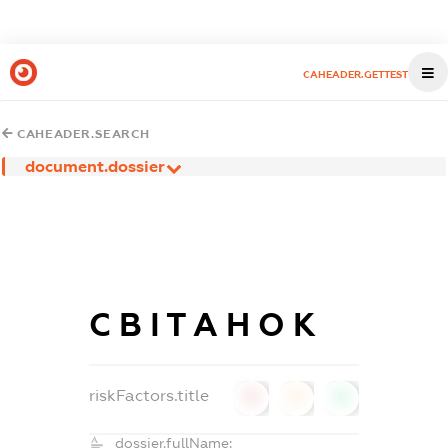
CAHEADER.GETTEST
CAHEADER.SEARCH
document.dossier
С В І Т А Н О К
riskFactors.title
0
0
0
dossier.fullName: