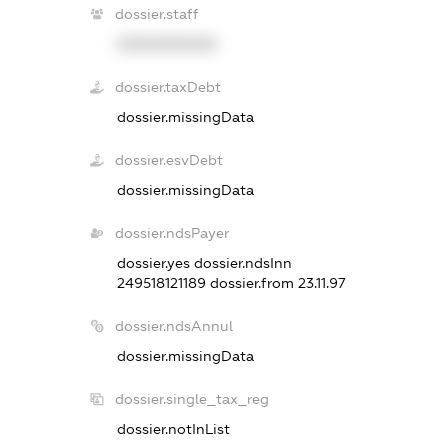
dossier.staff
XXXXXXXXXX
dossier.taxDebt
dossier.missingData
dossier.esvDebt
dossier.missingData
dossier.ndsPayer
dossier.yes
dossier.ndsInn
249518121189
dossier.from 23.11.97
dossier.ndsAnnul
dossier.missingData
dossier.single_tax_reg
dossier.notInList