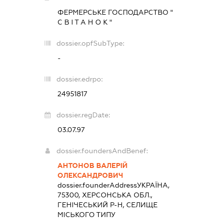
ФЕРМЕРСЬКЕ ГОСПОДАРСТВО "
С В І Т А Н О К "
dossier.opfSubType:
-
dossier.edrpo:
24951817
dossier.regDate:
03.07.97
dossier.foundersAndBenef:
АНТОНОВ ВАЛЕРІЙ
ОЛЕКСАНДРОВИЧ
dossier.founderAddress
УКРАЇНА,
75300, ХЕРСОНСЬКА ОБЛ.,
ГЕНІЧЕСЬКИЙ Р-Н, СЕЛИЩЕ
МІСЬКОГО ТИПУ