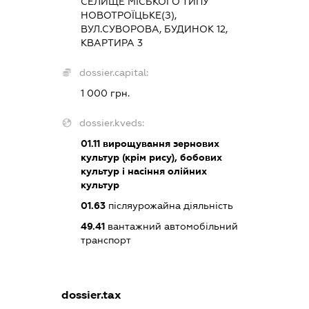
СЕЛИЩЕ МІСЬКОГО ТИПУ
НОВОТРОЇЦЬКЕ(З),
ВУЛ.СУВОРОВА, БУДИНОК 12,
КВАРТИРА 3
dossier.capital:
1 000 грн.
dossier.kveds:
01.11
вирощування зернових
культур (крім рису), бобових
культур і насіння олійних
культур
01.63
післяурожайна діяльність
49.41
вантажний автомобільний
транспорт
dossier.tax