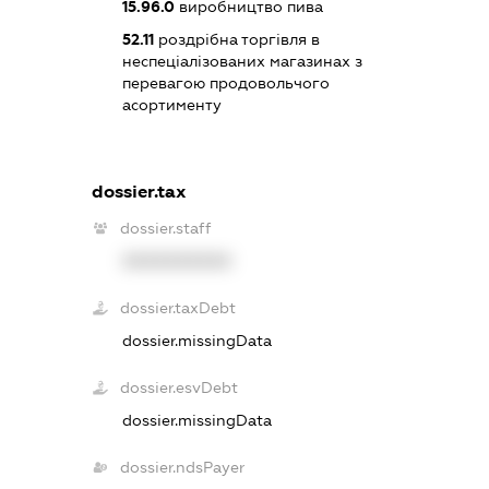
15.96.0
виробництво пива
52.11
роздрібна торгівля в
неспеціалізованих магазинах з
перевагою продовольчого
асортименту
dossier.tax
dossier.staff
XXXXXXXXXX
dossier.taxDebt
dossier.missingData
dossier.esvDebt
dossier.missingData
dossier.ndsPayer