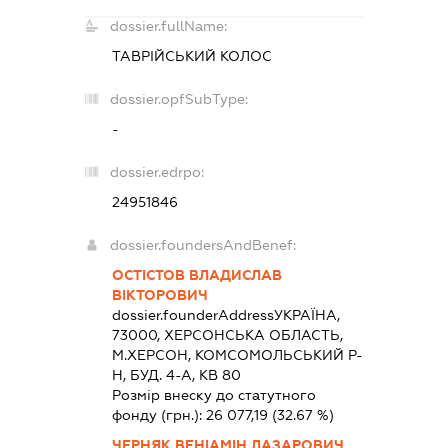
dossier.fullName:
ТАВРІЙСЬКИЙ КОЛОС
dossier.opfSubType:
-
dossier.edrpo:
24951846
dossier.foundersAndBenef:
ОСТІСТОВ ВЛАДИСЛАВ
ВІКТОРОВИЧ
dossier.founderAddress
УКРАЇНА,
73000, ХЕРСОНСЬКА ОБЛАСТЬ,
М.ХЕРСОН, КОМСОМОЛЬСЬКИЙ Р-
Н, БУД. 4-А, КВ 80
Розмір внеску до статутного
фонду (грн.):
26 077,19
(32.67 %)
ЧЕРНЯК ВЕНІАМІН ЛАЗАРОВИЧ