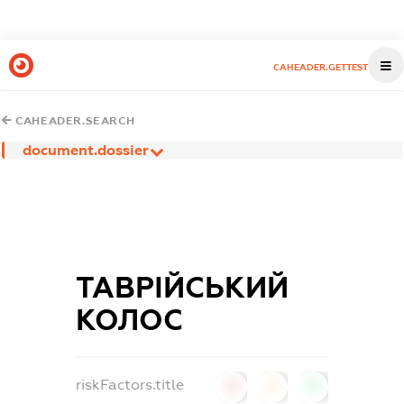
CAHEADER.GETTEST
CAHEADER.SEARCH
document.dossier
ТАВРІЙСЬКИЙ
КОЛОС
riskFactors.title
0
0
0