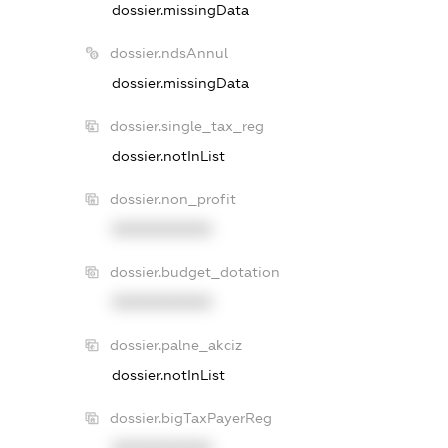
dossier.missingData
dossier.ndsAnnul
dossier.missingData
dossier.single_tax_reg
dossier.notInList
dossier.non_profit
XXXXXXXXXX
dossier.budget_dotation
XXXXXXXXXX
dossier.palne_akciz
dossier.notInList
dossier.bigTaxPayerReg
XXXXXXXXXX