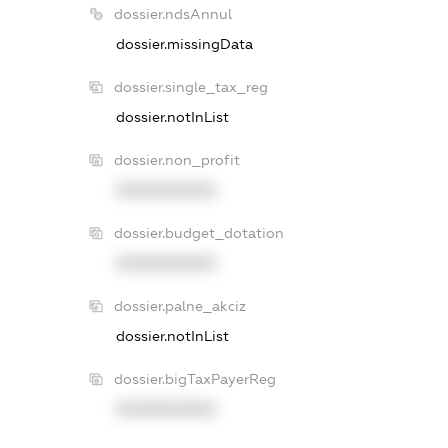
dossier.ndsAnnul
dossier.missingData
dossier.single_tax_reg
dossier.notInList
dossier.non_profit
XXXXXXXXXX
dossier.budget_dotation
XXXXXXXXXX
dossier.palne_akciz
dossier.notInList
dossier.bigTaxPayerReg
XXXXXXXXXX