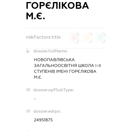
ГОРЄЛІКОВА
М.Є.
riskFactors.title
0
0
0
dossier.fullName:
НОВОПАВЛІВСЬКА
ЗАГАЛЬНООСВІТНЯ ШКОЛА І-ІІ
СТУПЕНІВ ІМЕНІ ГОРЄЛІКОВА
М.Є.
dossier.opfSubType:
-
dossier.edrpo:
24951875