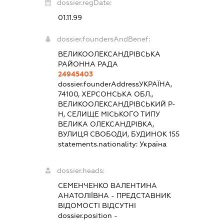
dossier.regDate:
01.11.99
dossier.foundersAndBenef:
ВЕЛИКООЛЕКСАНДРІВСЬКА
РАЙОННА РАДА
24945403
dossier.founderAddress
УКРАЇНА,
74100, ХЕРСОНСЬКА ОБЛ.,
ВЕЛИКООЛЕКСАНДРІВСЬКИЙ Р-
Н, СЕЛИЩЕ МІСЬКОГО ТИПУ
ВЕЛИКА ОЛЕКСАНДРІВКА,
ВУЛИЦЯ СВОБОДИ, БУДИНОК 155
statements.nationality:
Україна
dossier.heads:
СЕМЕНЧЕНКО ВАЛЕНТИНА
АНАТОЛІЇВНА
-
ПРЕДСТАВНИК
ВІДОМОСТІ ВІДСУТНІ
dossier.position -