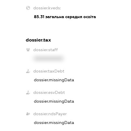
dossier.kveds:
85.31
загальна середня освіта
dossier.tax
dossier.staff
XXXXXXXXXX
dossier.taxDebt
dossier.missingData
dossier.esvDebt
dossier.missingData
dossier.ndsPayer
dossier.missingData