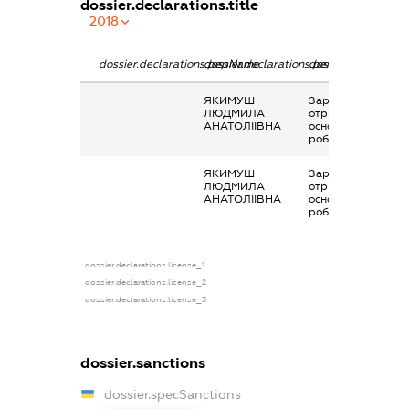
dossier.declarations.title
2018
dossier.declarations.pepName
dossier.declarations.personName
dossier.declaratio
ЯКИМУШ
Заробітна плата
ЛЮДМИЛА
отримана за
АНАТОЛІЇВНА
основним місцем
роботи
ЯКИМУШ
Заробітна плата
ЛЮДМИЛА
отримана за
АНАТОЛІЇВНА
основним місцем
роботи
dossier.declarations.license_1
dossier.declarations.license_2
dossier.declarations.license_3
dossier.sanctions
dossier.specSanctions