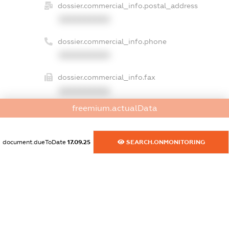
dossier.commercial_info.postal_address
XXXXXXXXXX
dossier.commercial_info.phone
XXXXXXXXXX
dossier.commercial_info.fax
XXXXXXXXXX
freemium.actualData
dossier.commercial_info.email
XXXXXXXXXX
document.dueToDate
17.09.25
SEARCH.ONMONITORING
dossier.commercial_info.website
XXXXXXXXXX
dossier.commercial_info.activity
XXXXXXXXXX