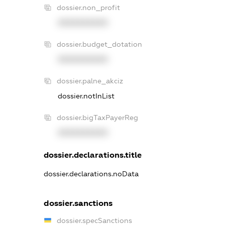
dossier.non_profit
XXXXXXXXXX
dossier.budget_dotation
XXXXXXXXXX
dossier.palne_akciz
dossier.notInList
dossier.bigTaxPayerReg
XXXXXXXXXX
dossier.declarations.title
dossier.declarations.noData
dossier.sanctions
dossier.specSanctions