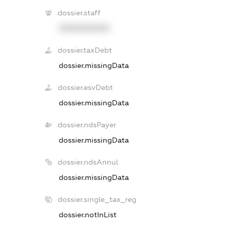
dossier.staff
XXXXXXXXXX
dossier.taxDebt
dossier.missingData
dossier.esvDebt
dossier.missingData
dossier.ndsPayer
dossier.missingData
dossier.ndsAnnul
dossier.missingData
dossier.single_tax_reg
dossier.notInList