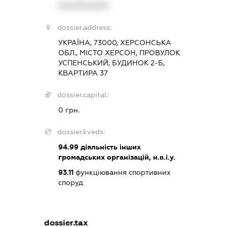
XXXXXXXXXX
dossier.address:
УКРАЇНА, 73000, ХЕРСОНСЬКА
ОБЛ., МІСТО ХЕРСОН, ПРОВУЛОК
УСПЕНСЬКИЙ, БУДИНОК 2-Б,
КВАРТИРА 37
dossier.capital:
0 грн.
dossier.kveds:
94.99
діяльність інших
громадських організацій, н.в.і.у.
93.11
функціювання спортивних
споруд
dossier.tax