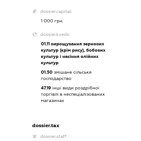
dossier.capital:
1 000 грн.
dossier.kveds:
01.11
вирощування зернових
культур (крім рису), бобових
культур і насіння олійних
культур
01.50
змішане сільське
господарство
47.19
інші види роздрібної
торгівлі в неспеціалізованих
магазинах
dossier.tax
dossier.staff