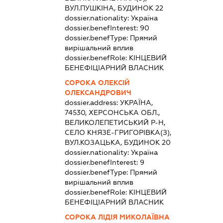
ВУЛ.ПУШКІНА, БУДИНОК 22
dossier.nationality:
Україна
dossier.benefInterest:
90
dossier.benefType:
Прямий
вирішальний вплив
dossier.benefRole:
КІНЦЕВИЙ
БЕНЕФІЦІАРНИЙ ВЛАСНИК
СОРОКА ОЛЕКСІЙ
ОЛЕКСАНДРОВИЧ
dossier.address:
УКРАЇНА,
74530, ХЕРСОНСЬКА ОБЛ.,
ВЕЛИКОЛЕПЕТИСЬКИЙ Р-Н,
СЕЛО КНЯЗЕ-ГРИГОРІВКА(З),
ВУЛ.КОЗАЦЬКА, БУДИНОК 20
dossier.nationality:
Україна
dossier.benefInterest:
9
dossier.benefType:
Прямий
вирішальний вплив
dossier.benefRole:
КІНЦЕВИЙ
БЕНЕФІЦІАРНИЙ ВЛАСНИК
СОРОКА ЛІДІЯ МИКОЛАЇВНА