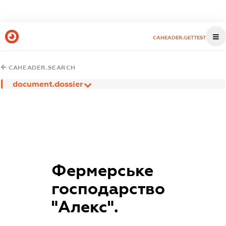
CAHEADER.GETTEST
CAHEADER.SEARCH
document.dossier
Фермерське
господарство
"Алекс".