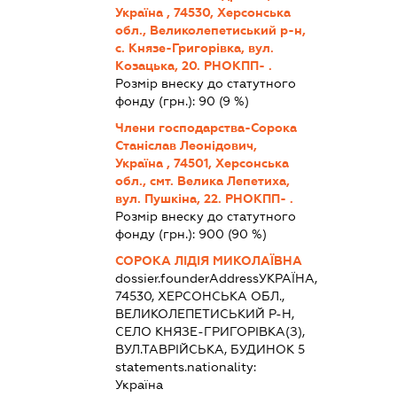
Україна , 74530, Херсонська
обл., Великолепетиський р-н,
с. Князе-Григорівка, вул.
Козацька, 20. РНОКПП- .
Розмір внеску до статутного
фонду (грн.):
90
(9 %)
Члени господарства-Сорока
Станіслав Леонідович,
Україна , 74501, Херсонська
обл., смт. Велика Лепетиха,
вул. Пушкіна, 22. РНОКПП- .
Розмір внеску до статутного
фонду (грн.):
900
(90 %)
СОРОКА ЛІДІЯ МИКОЛАЇВНА
dossier.founderAddress
УКРАЇНА,
74530, ХЕРСОНСЬКА ОБЛ.,
ВЕЛИКОЛЕПЕТИСЬКИЙ Р-Н,
СЕЛО КНЯЗЕ-ГРИГОРІВКА(З),
ВУЛ.ТАВРІЙСЬКА, БУДИНОК 5
statements.nationality:
Україна