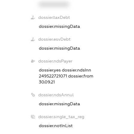
XXXXXXXXXX
dossier.taxDebt
dossier.missingData
dossier.esvDebt
dossier.missingData
dossier.ndsPayer
dossier.yes
dossier.ndsInn
249522721071
dossier.from
30.09.21
dossier.ndsAnnul
dossier.missingData
dossier.single_tax_reg
dossier.notInList