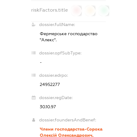
riskFactors.title
0
0
0
dossier.fullName:
Фермерське господарство
"Алекс".
dossier.opfSubType:
-
dossier.edrpo:
24952277
dossier.regDate:
30.10.97
dossier.foundersAndBenef:
Члени господарства-Сорока
Олексій Олександрович,