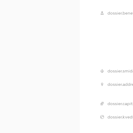
dossier.benef
dossier.smid
dossier.addr
dossier.capit
dossier.kved