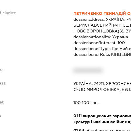
iciaries:
ПЕТРИЧЕНКО ГЕННАДІЙ 
dossier.address:
УКРАЇНА, 7
БЕРИСЛАВСЬКИЙ Р-Н, СЕ
НОВОВОРОНЦОВКА(З), ВУ
dossier.nationality:
Україна
dossier.benefInterest:
100
dossier.benefType:
Прямий в
dossier.benefRole:
КІНЦЕВИ
a:
XXXXXXXXXX
ess:
УКРАЇНА, 74211, ХЕРСОНС
СЕЛО МИРОЛЮБІВКА, ВУЛ.
al:
100 100 грн.
s:
01.11
вирощування зернових 
культур і насіння олійних 
01.64
оброблення насіння д