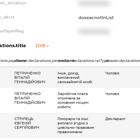
get_dotation
XXXXXXXXXX
e_akciz
dossier.notInList
TaxPayerReg
XXXXXXXXXX
ations.title
2018
ations.pepName
dossier.declarations.personName
dossier.declarations.relType
dossier.declaratio
ПЕТРИЧЕНКО
Інше, дохід,
Чоловік
ВІТАЛІЙ
виплачений
ГЕННАДІЙОВИЧ
самозайнятій особі
ПЕТРИЧЕНКО
Заробітна плата
Чоловік
ВІТАЛІЙ
отримана за
ГЕННАДІЙОВИЧ
основним місцем
роботи
СТРІЛЕЦЬ
Гонорари та інші
Декларант
ЄВГЕНІЙ
виплати згідно з
СЕРГІЙОВИЧ
цивільно-правовим
правочинами