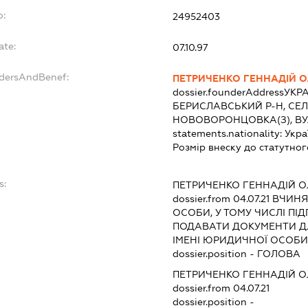
o:
24952403
ate:
07.10.97
ndersAndBenef:
ПЕТРИЧЕНКО ГЕННАДІЙ 
dossier.founderAddress
УКРА
БЕРИСЛАВСЬКИЙ Р-Н, СЕ
НОВОВОРОНЦОВКА(З), ВУ
statements.nationality:
Укра
Розмір внеску до статутног
s:
ПЕТРИЧЕНКО ГЕННАДІЙ О
dossier.from 04.07.21
ВЧИНЯТ
ОСОБИ, У ТОМУ ЧИСЛІ П
ПОДАВАТИ ДОКУМЕНТИ ДЛ
ІМЕНІ ЮРИДИЧНОЇ ОСОБИ
dossier.position - ГОЛОВА
ПЕТРИЧЕНКО ГЕННАДІЙ О
dossier.from 04.07.21
dossier.position -