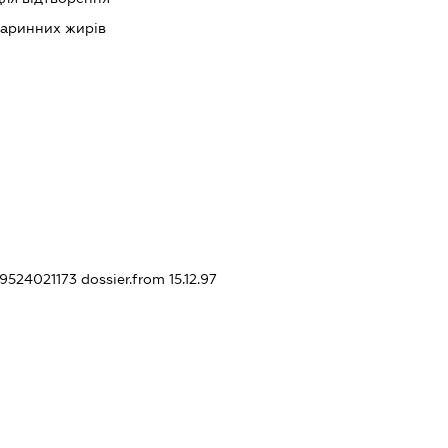
варинних жирів
49524021173
dossier.from 15.12.97