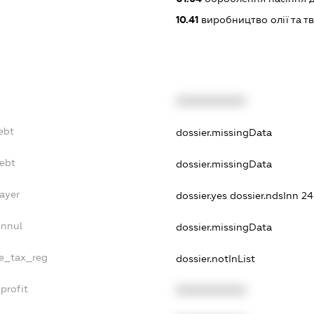
10.41
виробництво олії та т
XXXXXXXXXX
ebt
dossier.missingData
Debt
dossier.missingData
ayer
dossier.yes
dossier.ndsInn 2
Annul
dossier.missingData
le_tax_reg
dossier.notInList
profit
XXXXXXXXXX