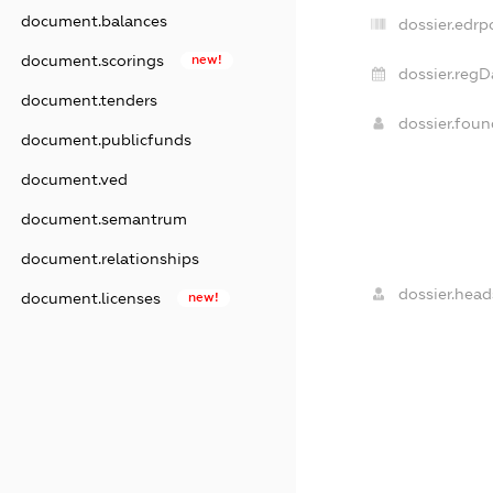
document.balances
dossier.edrp
document.scorings
new!
dossier.regD
document.tenders
dossier.fou
document.publicfunds
document.ved
document.semantrum
document.relationships
dossier.head
document.licenses
new!