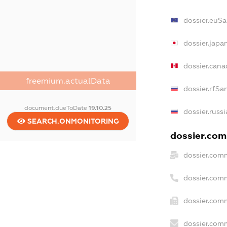
dossier.euS
dossier.japa
dossier.can
freemium.actualData
dossier.rfSa
document.dueToDate
19.10.25
dossier.russ
SEARCH.ONMONITORING
dossier.comm
dossier.com
dossier.com
dossier.comm
dossier.comm