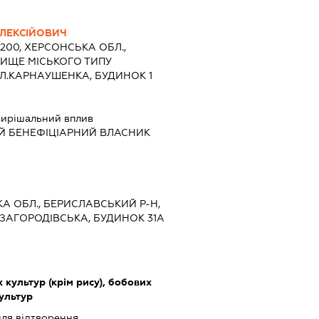
ОЛЕКСІЙОВИЧ
4200, ХЕРСОНСЬКА ОБЛ.,
ЛИЩЕ МІСЬКОГО ТИПУ
Л.КАРНАУШЕНКА, БУДИНОК 1
ирішальний вплив
Й БЕНЕФІЦІАРНИЙ ВЛАСНИК
ЬКА ОБЛ., БЕРИСЛАВСЬКИЙ Р-Н,
ЗАГОРОДІВСЬКА, БУДИНОК 31А
культур (крім рису), бобових
культур
ля відтворення