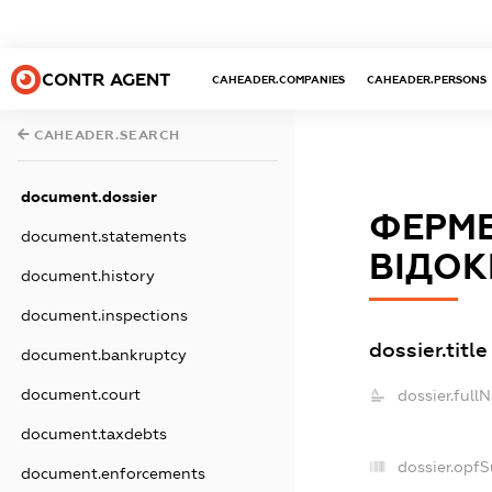
CONTR AGENT
CAHEADER.COMPANIES
CAHEADER.PERSONS
CAHEADER.SEARCH
document.dossier
ФЕРМЕ
document.statements
ВІДОК
document.history
document.inspections
dossier.title
document.bankruptcy
document.court
dossier.full
document.taxdebts
dossier.opf
document.enforcements