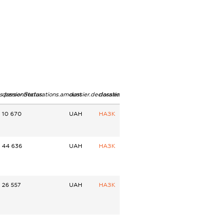
ns.personStatus
dossier.declarations.amount
dossier.declarations.currency
dossier.declarations.source
10 670
UAH
НАЗК
44 636
UAH
НАЗК
26 557
UAH
НАЗК