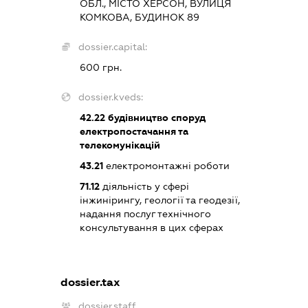
ОБЛ., МІСТО ХЕРСОН, ВУЛИЦЯ
КОМКОВА, БУДИНОК 89
dossier.capital:
600 грн.
dossier.kveds:
42.22
будівництво споруд
електропостачання та
телекомунікацій
43.21
електромонтажні роботи
71.12
діяльність у сфері
інжинірингу, геології та геодезії,
надання послуг технічного
консультування в цих сферах
dossier.tax
dossier.staff