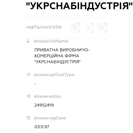
"УКРСНАБІНДУСТРІЯ"
riskFactors.title
0
0
0
dossier.fullName:
ПРИВАТНА ВИРОБНИЧО-
КОМЕРЦІЙНА ФІРМА
"УКРСНАБІНДУСТРІЯ"
dossier.opfSubType:
-
dossier.edrpo:
24952419
dossier.regDate:
03.11.97