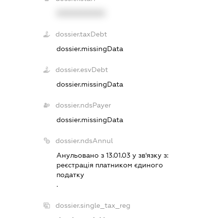
XXXXXXXXXX
dossier.taxDebt
dossier.missingData
dossier.esvDebt
dossier.missingData
dossier.ndsPayer
dossier.missingData
dossier.ndsAnnul
Анульовано з 13.01.03 у зв'язку з:
реєстрацiя платником єдиного
податку
.
dossier.single_tax_reg