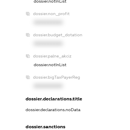
dossier.notInList
dossier.non_profit
XXXXXXXXXX
dossier.budget_dotation
XXXXXXXXXX
dossier.palne_akciz
dossier.notInList
dossier.bigTaxPayerReg
XXXXXXXXXX
dossier.declarations.title
dossier.declarations.noData
dossier.sanctions