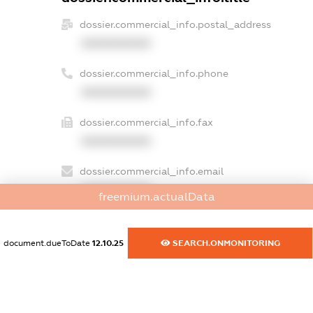
dossier.commercial_info.postal_address
XXXXXXXXXX
dossier.commercial_info.phone
XXXXXXXXXX
dossier.commercial_info.fax
XXXXXXXXXX
dossier.commercial_info.email
XXXXXXXXXX
freemium.actualData
dossier.commercial_info.website
XXXXXXXXXX
document.dueToDate
12.10.25
SEARCH.ONMONITORING
dossier.commercial_info.activity
XXXXXXXXXX