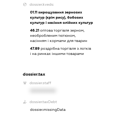
dossier.kveds:
01.11
вирощування зернових
культур (крім рису), бобових
культур і насіння олійних культур
46.21
оптова торгівля зерном,
необробленим тютюном,
насінням і кормами для тварин
47.89
роздрібна торгівля з лотків
і на ринках іншими товарами
dossier.tax
dossier.staff
XXXXXXXXXX
dossier.taxDebt
dossier.missingData