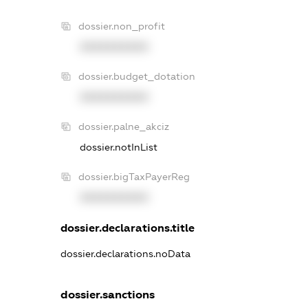
dossier.non_profit
XXXXXXXXXX
dossier.budget_dotation
XXXXXXXXXX
dossier.palne_akciz
dossier.notInList
dossier.bigTaxPayerReg
XXXXXXXXXX
dossier.declarations.title
dossier.declarations.noData
dossier.sanctions