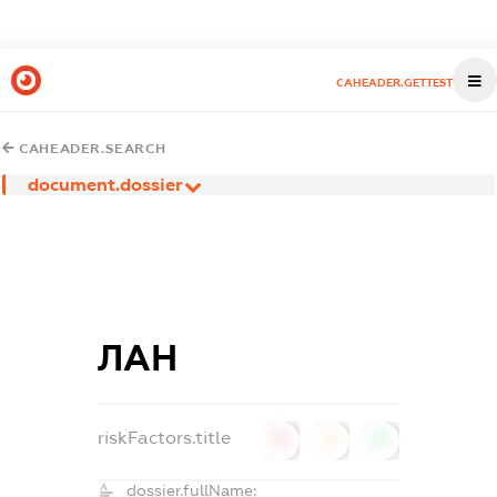
CAHEADER.GETTEST
CAHEADER.SEARCH
document.dossier
ЛАН
riskFactors.title
0
0
0
dossier.fullName: