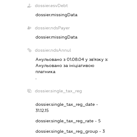
dossier.esvDebt
dossier.missingData
dossier.ndsPayer
dossier.missingData
dossier.ndsAnnul
Анульовано з 01.08.04 у зв'язку з:
Анульовано за iнiцiативою
платника
.
dossier.single_tax_reg
dossier.single_tax_reg_date -
31.12.15
dossier.single_tax_reg_rate - 5
dossier.single_tax_reg_group - 3