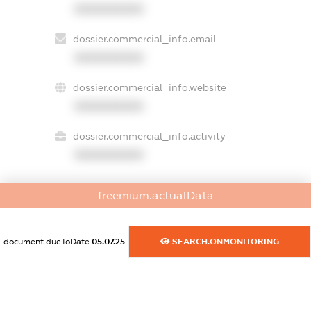
XXXXXXXXXX
dossier.commercial_info.email
XXXXXXXXXX
dossier.commercial_info.website
XXXXXXXXXX
dossier.commercial_info.activity
XXXXXXXXXX
freemium.actualData
freemium.exampleText_1
freemium.exampleText_2
freemium.anonymousPerSearch2
document.dueToDate
05.07.25
SEARCH.ONMONITORING
FREEMIUM.DETAILS
FREEMIUM.REGISTER