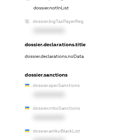
dossier.notInList
dossier.bigTaxPayerReg
XXXXXXXXXX
dossier.declarations.title
dossier.declarations.noData
dossier.sanctions
dossier.specSanctions
XXXXXXXXXX
dossier.rnboSanctions
XXXXXXXXXX
dossier.amkuBlackList