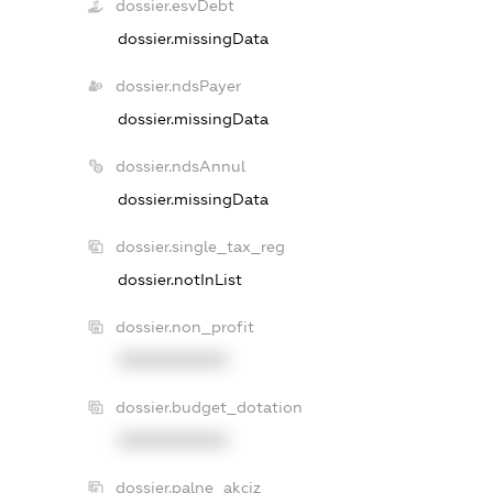
dossier.esvDebt
dossier.missingData
dossier.ndsPayer
dossier.missingData
dossier.ndsAnnul
dossier.missingData
dossier.single_tax_reg
dossier.notInList
dossier.non_profit
XXXXXXXXXX
dossier.budget_dotation
XXXXXXXXXX
dossier.palne_akciz