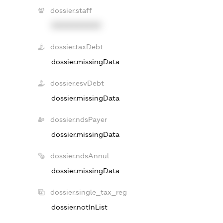
dossier.staff
XXXXXXXXXX
dossier.taxDebt
dossier.missingData
dossier.esvDebt
dossier.missingData
dossier.ndsPayer
dossier.missingData
dossier.ndsAnnul
dossier.missingData
dossier.single_tax_reg
dossier.notInList