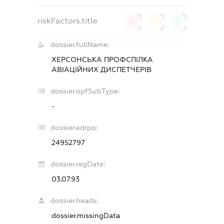
riskFactors.title
0
0
0
dossier.fullName:
ХЕРСОНСЬКА ПРОФСПІЛКА
АВІАЦІЙНИХ ДИСПЕТЧЕРІВ
dossier.opfSubType:
-
dossier.edrpo:
24952797
dossier.regDate:
03.07.93
dossier.heads:
dossier.missingData