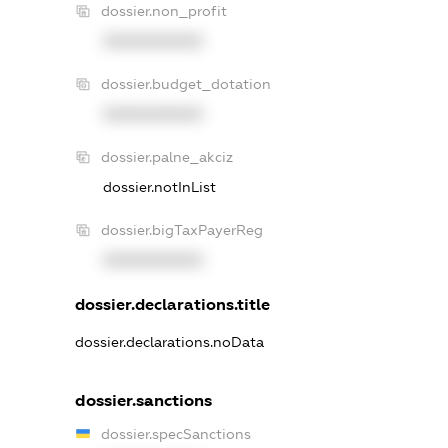
dossier.non_profit
XXXXXXXXXX
dossier.budget_dotation
XXXXXXXXXX
dossier.palne_akciz
dossier.notInList
dossier.bigTaxPayerReg
XXXXXXXXXX
dossier.declarations.title
dossier.declarations.noData
dossier.sanctions
dossier.specSanctions