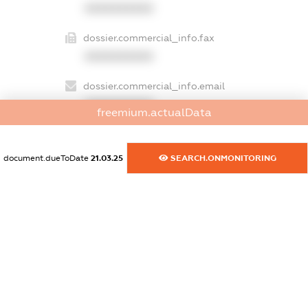
XXXXXXXXXX
dossier.commercial_info.fax
XXXXXXXXXX
dossier.commercial_info.email
XXXXXXXXXX
freemium.actualData
dossier.commercial_info.website
XXXXXXXXXX
document.dueToDate
21.03.25
SEARCH.ONMONITORING
dossier.commercial_info.activity
XXXXXXXXXX
freemium.exampleText_1
freemium.exampleText_2
freemium.anonymousPerSearch2