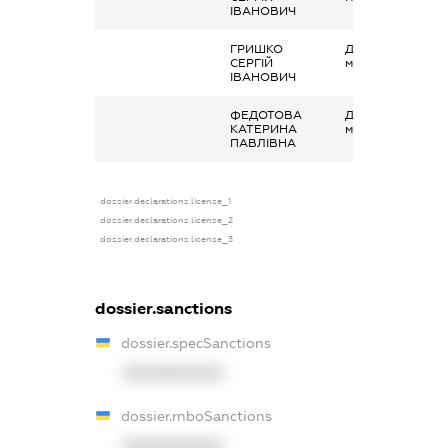
ІВАНОВИЧ
ГРИШКО
Дохід від наданн
СЕРГІЙ
майна в оренду
ІВАНОВИЧ
ФЕДОТОВА
Дохід від наданн
КАТЕРИНА
майна в оренду
ПАВЛІВНА
dossier.declarations.license_1
dossier.declarations.license_2
dossier.declarations.license_3
dossier.sanctions
dossier.specSanctions
XXXXXXXXXX
dossier.rnboSanctions
XXXXXXXXXX