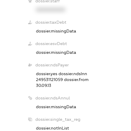
dossier.staff
XXXXXXXXXX
dossier.taxDebt
dossier.missingData
dossier.esvDebt
dossier.missingData
dossier.ndsPayer
dossier.yes
dossier.ndsInn
249531121059
dossier.from
30.09.13
dossier.ndsAnnul
dossier.missingData
dossier.single_tax_reg
dossier.notInList