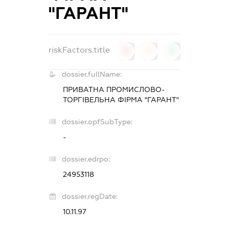
"ГАРАНТ"
riskFactors.title
0
0
0
dossier.fullName:
ПРИВАТНА ПРОМИСЛОВО-
ТОРГІВЕЛЬНА ФІРМА "ГАРАНТ"
dossier.opfSubType:
-
dossier.edrpo:
24953118
dossier.regDate:
10.11.97