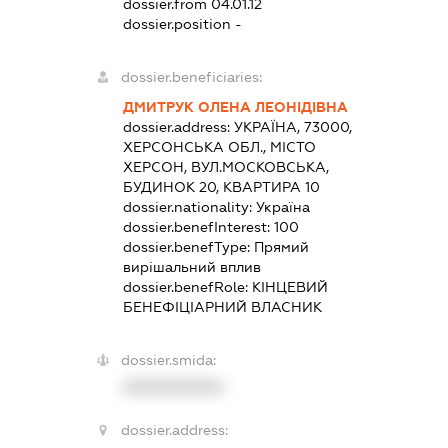
dossier.from 04.01.12
dossier.position -
dossier.beneficiaries:
ДМИТРУК ОЛЕНА ЛЕОНІДІВНА
dossier.address:
УКРАЇНА, 73000,
ХЕРСОНСЬКА ОБЛ., МІСТО
ХЕРСОН, ВУЛ.МОСКОВСЬКА,
БУДИНОК 20, КВАРТИРА 10
dossier.nationality:
Україна
dossier.benefInterest:
100
dossier.benefType:
Прямий
вирішальний вплив
dossier.benefRole:
КІНЦЕВИЙ
БЕНЕФІЦІАРНИЙ ВЛАСНИК
dossier.smida:
XXXXXXXXXX
dossier.address: