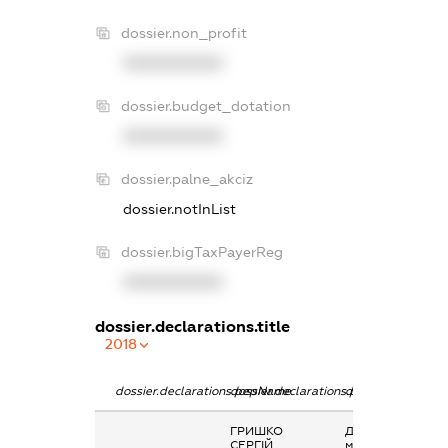
dossier.non_profit
XXXXXXXXXX
dossier.budget_dotation
XXXXXXXXXX
dossier.palne_akciz
dossier.notInList
dossier.bigTaxPayerReg
XXXXXXXXXX
dossier.declarations.title
2018
dossier.declarations.pepName
dossier.declarations.personName
dossier.declarati
ГРИШКО
Дохід від наданн
СЕРГІЙ
майна в оренду