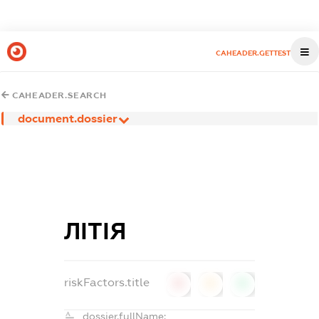
CAHEADER.GETTEST
CAHEADER.SEARCH
document.dossier
ЛІТІЯ
riskFactors.title
0
0
0
dossier.fullName: