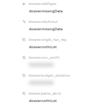
dossier.ndsPayer
dossier.missingData
dossier.ndsAnnul
dossier.missingData
dossier.single_tax_reg
dossier.notInList
dossier.non_profit
XXXXXXXXXX
dossier.budget_dotation
XXXXXXXXXX
dossier.palne_akciz
dossier.notInList