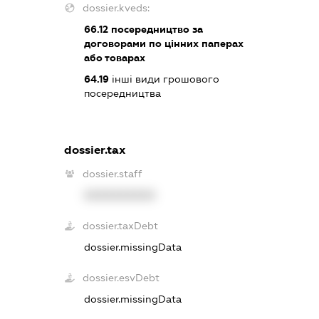
dossier.kveds:
66.12
посередництво за
договорами по цінних паперах
або товарах
64.19
інші види грошового
посередництва
dossier.tax
dossier.staff
XXXXXXXXXX
dossier.taxDebt
dossier.missingData
dossier.esvDebt
dossier.missingData