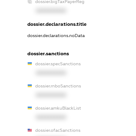
dossier.bigTaxPayerReg
XXXXXXXXXX
dossier.declarations.title
dossier.declarations.noData
dossier.sanctions
dossier.specSanctions
XXXXXXXXXX
dossier.rnboSanctions
XXXXXXXXXX
dossier.amkuBlackList
XXXXXXXXXX
dossier.ofacSanctions