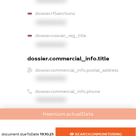
XXXXXXXXXX
dossier.rfSanctions
XXXXXXXXXX
dossier.russian_reg_title
XXXXXXXXXX
dossier.commercial_info.title
dossier.commercial_info.postal_address
XXXXXXXXXX
dossier.commercial_info.phone
XXXXXXXXXX
dossier.commercial_info.fax
freemium.actualData
XXXXXXXXXX
dossier.commercial_info.email
document.dueToDate
19.10.25
SEARCH.ONMONITORING