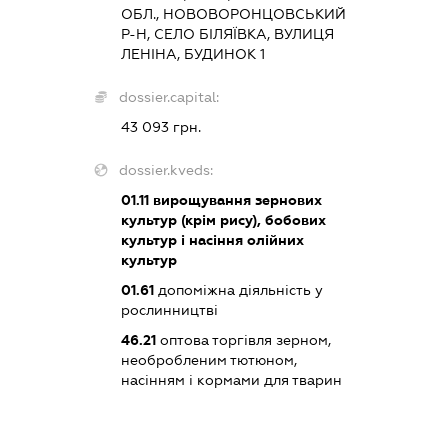
ОБЛ., НОВОВОРОНЦОВСЬКИЙ
Р-Н, СЕЛО БІЛЯЇВКА, ВУЛИЦЯ
ЛЕНІНА, БУДИНОК 1
dossier.capital:
43 093 грн.
dossier.kveds:
01.11
вирощування зернових
культур (крім рису), бобових
культур і насіння олійних
культур
01.61
допоміжна діяльність у
рослинництві
46.21
оптова торгівля зерном,
необробленим тютюном,
насінням і кормами для тварин