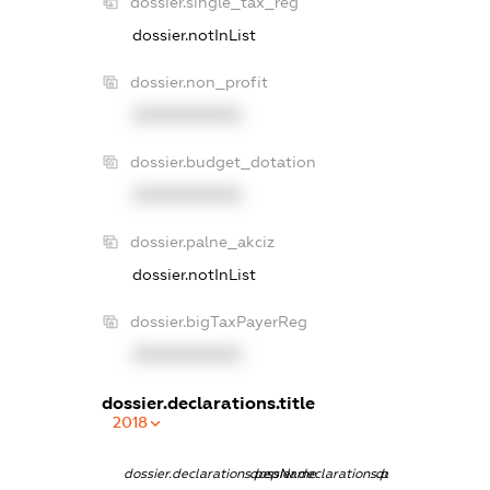
dossier.single_tax_reg
dossier.notInList
dossier.non_profit
XXXXXXXXXX
dossier.budget_dotation
XXXXXXXXXX
dossier.palne_akciz
dossier.notInList
dossier.bigTaxPayerReg
XXXXXXXXXX
dossier.declarations.title
2018
dossier.declarations.pepName
dossier.declarations.personName
dossier.declarati