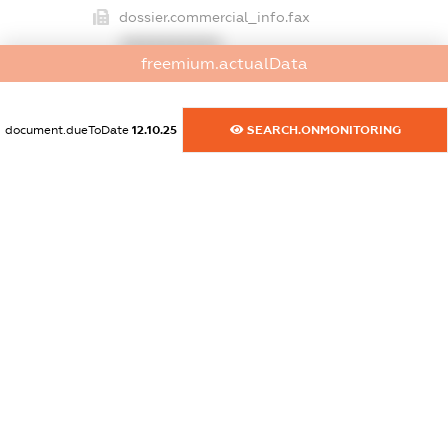
dossier.commercial_info.fax
XXXXXXXXXX
freemium.actualData
dossier.commercial_info.email
XXXXXXXXXX
document.dueToDate
12.10.25
SEARCH.ONMONITORING
dossier.commercial_info.website
XXXXXXXXXX
dossier.commercial_info.activity
XXXXXXXXXX
freemium.exampleText_1
freemium.exampleText_2
freemium.anonymousPerSearch2
FREEMIUM.DETAILS
FREEMIUM.REGISTER