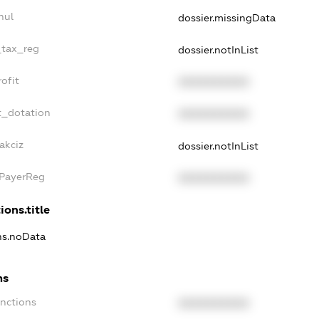
nul
dossier.missingData
_tax_reg
dossier.notInList
ofit
XXXXXXXXXX
t_dotation
XXXXXXXXXX
akciz
dossier.notInList
xPayerReg
XXXXXXXXXX
ions.title
ons.noData
ns
anctions
XXXXXXXXXX