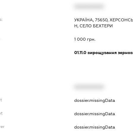
XXXXXXXXXX
s:
УКРАЇНА, 75650, ХЕРСОНС
Н, СЕЛО БЕХТЕРИ
:
1 000 грн.
01.11.0
вирощування зернови
XXXXXXXXXX
t
dossier.missingData
bt
dossier.missingData
yer
dossier.missingData