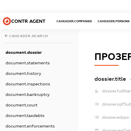
CONTR AGENT
CAHEADER.COMPANIES
CAHEADER.PERSONS
CAHEADER.SEARCH
document.dossier
ПРОЗЕ
document.statements
document.history
dossier.title
document.inspections
dossier.fullNa
document.bankruptcy
dossier.opfSu
document.court
document.taxdebts
dossier.edrpo:
document.enforcements
dossier.regDat