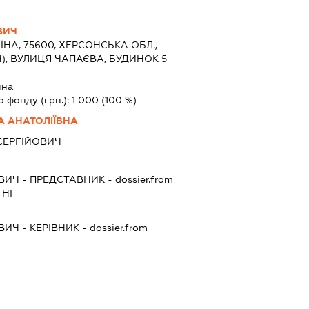
ВИЧ
ЇНА, 75600, ХЕРСОНСЬКА ОБЛ.,
), ВУЛИЦЯ ЧАПАЄВА, БУДИНОК 5
їна
о фонду (грн.):
1 000
(100 %)
А АНАТОЛІЇВНА
 СЕРГІЙОВИЧ
ВИЧ
-
ПРЕДСТАВНИК
- dossier.from
НІ
ВИЧ
-
КЕРІВНИК
- dossier.from