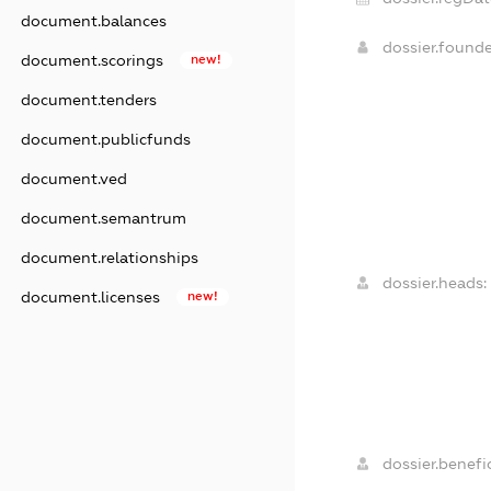
document.balances
dossier.found
document.scorings
new!
document.tenders
document.publicfunds
document.ved
document.semantrum
document.relationships
dossier.heads:
document.licenses
new!
dossier.benefic