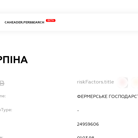
BETA
CAHEADER.PERSSEARCH
РПІНА
riskFactors.title
0
0
me:
ФЕРМЕРСЬКЕ ГОСПОДАРСТ
bType:
-
24959606
e: