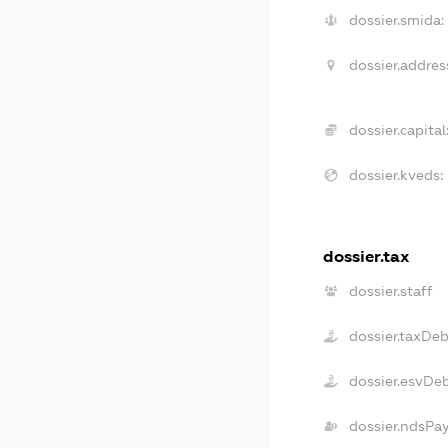
dossier.smida:
dossier.addres
dossier.capital
dossier.kveds:
dossier.tax
dossier.staff
dossier.taxDeb
dossier.esvDe
dossier.ndsPa