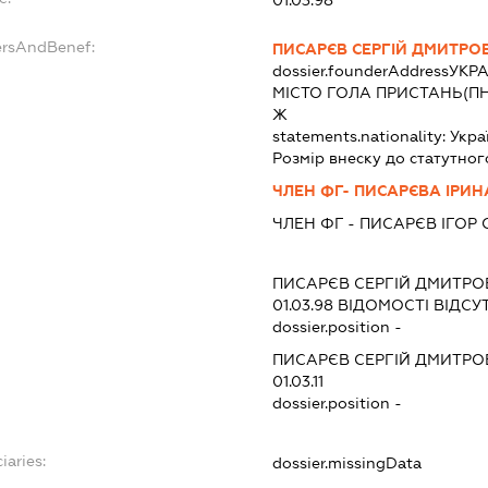
01.03.98
ersAndBenef:
ПИСАРЄВ СЕРГІЙ ДМИТРО
dossier.founderAddress
УКРА
МІСТО ГОЛА ПРИСТАНЬ(ПН
Ж
statements.nationality:
Укра
Розмір внеску до статутног
ЧЛЕН ФГ- ПИСАРЄВА ІРИН
ЧЛЕН ФГ - ПИСАРЄВ ІГОР
ПИСАРЄВ СЕРГІЙ ДМИТРО
01.03.98
ВІДОМОСТІ ВІДСУТ
dossier.position -
ПИСАРЄВ СЕРГІЙ ДМИТРО
01.03.11
dossier.position -
iaries:
dossier.missingData