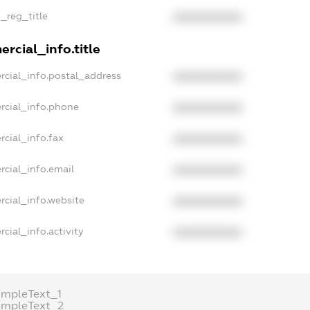
n_reg_title
XXXXXXXXXX
rcial_info.title
rcial_info.postal_address
XXXXXXXXXX
rcial_info.phone
XXXXXXXXXX
rcial_info.fax
XXXXXXXXXX
rcial_info.email
XXXXXXXXXX
rcial_info.website
XXXXXXXXXX
cial_info.activity
XXXXXXXXXX
ampleText_1
ampleText_2