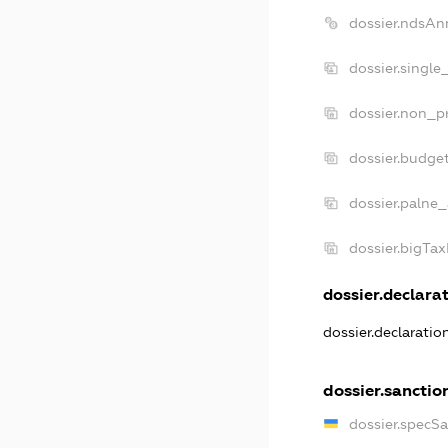
dossier.ndsAn
dossier.single
dossier.non_pr
dossier.budge
dossier.palne_
dossier.bigTa
dossier.declarat
dossier.declarati
dossier.sanctio
dossier.specS