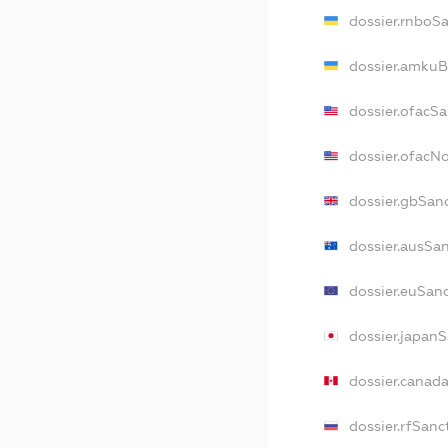
dossier.rnboS
dossier.amkuB
dossier.ofacS
dossier.ofacN
dossier.gbSan
dossier.ausSa
dossier.euSan
dossier.japan
dossier.canad
dossier.rfSanc