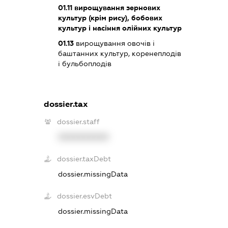
01.11
вирощування зернових
культур (крім рису), бобових
культур і насіння олійних культур
01.13
вирощування овочів і
баштанних культур, коренеплодів
і бульбоплодів
dossier.tax
dossier.staff
XXXXXXXXXX
dossier.taxDebt
dossier.missingData
dossier.esvDebt
dossier.missingData