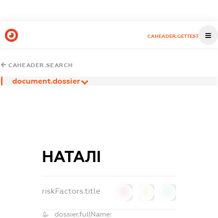
CAHEADER.GETTEST
CAHEADER.SEARCH
document.dossier
НАТАЛІ
riskFactors.title
0
0
0
dossier.fullName: