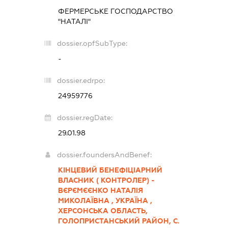
ФЕРМЕРСЬКЕ ГОСПОДАРСТВО
"НАТАЛІ"
dossier.opfSubType:
-
dossier.edrpo:
24959776
dossier.regDate:
29.01.98
dossier.foundersAndBenef:
КІНЦЕВИЙ БЕНЕФІЦІАРНИЙ
ВЛАСНИК ( КОНТРОЛЕР) -
ВЄРЄМЄЄНКО НАТАЛІЯ
МИКОЛАЇВНА , УКРАЇНА ,
ХЕРСОНСЬКА ОБЛАСТЬ,
ГОЛОПРИСТАНСЬКИЙ РАЙОН, С.