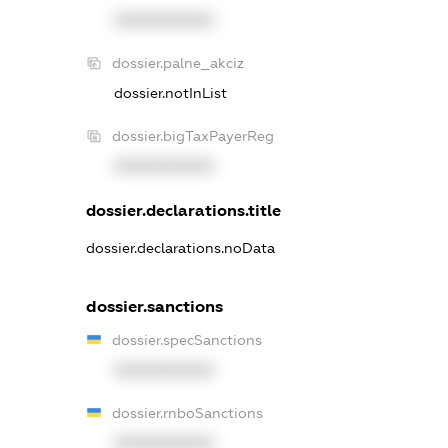
XXXXXXXXXX
dossier.palne_akciz
dossier.notInList
dossier.bigTaxPayerReg
XXXXXXXXXX
dossier.declarations.title
dossier.declarations.noData
dossier.sanctions
dossier.specSanctions
XXXXXXXXXX
dossier.rnboSanctions
XXXXXXXXXX