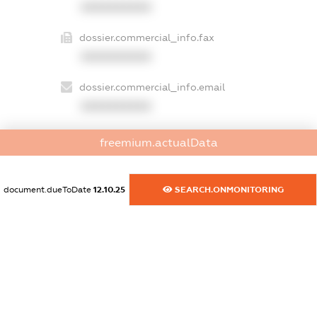
XXXXXXXXXX
dossier.commercial_info.fax
XXXXXXXXXX
dossier.commercial_info.email
XXXXXXXXXX
dossier.commercial_info.website
freemium.actualData
XXXXXXXXXX
dossier.commercial_info.activity
document.dueToDate
12.10.25
SEARCH.ONMONITORING
XXXXXXXXXX
freemium.exampleText_1
freemium.exampleText_2
freemium.anonymousPerSearch2
FREEMIUM.DETAILS