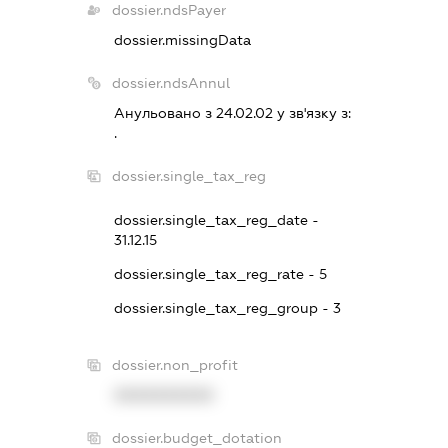
dossier.ndsPayer
dossier.missingData
dossier.ndsAnnul
Анульовано з 24.02.02 у зв'язку з:
.
dossier.single_tax_reg
dossier.single_tax_reg_date -
31.12.15
dossier.single_tax_reg_rate - 5
dossier.single_tax_reg_group - 3
dossier.non_profit
XXXXXXXXXX
dossier.budget_dotation