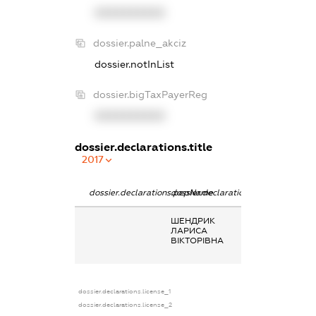
XXXXXXXXXX
dossier.palne_akciz
dossier.notInList
dossier.bigTaxPayerReg
XXXXXXXXXX
dossier.declarations.title
2017
dossier.declarations.pepName
dossier.declarations.personName
dossier.declara
ШЕНДРИК
Заробітна плат
ЛАРИСА
отримана за
ВІКТОРІВНА
основним місц
роботи
dossier.declarations.license_1
dossier.declarations.license_2