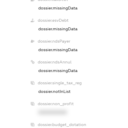
dossier.missingData
dossier.esvDebt
dossier.missingData
dossier.ndsPayer
dossier.missingData
dossier.ndsAnnul
dossier.missingData
dossier.single_tax_reg
dossier.notInList
dossier.non_profit
XXXXXXXXXX
dossier.budget_dotation