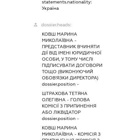
statements.nationality:
Україна
dossier.heads:
КОВШ МАРИНА
МИКОЛАЇВНА
-
ПРЕДСТАВНИК
ВЧИНЯТИ
ДІЇ ВІД ІМЕНІ ЮРИДИЧНОЇ
ОСОБИ, У ТОМУ ЧИСЛІ
ПІДПИСУВАТИ ДОГОВОРИ
ТОЩО (ВИКОНУЮЧИЙ
ОБОВ'ЯЗКИ ДИРЕКТОРА)
dossier.position -
ШТРАХОВА ТЕТЯНА
ОЛЕГІВНА
-
ГОЛОВА
КОМІСІЇ З ПРИПИНЕННЯ
АБО ЛІКВІДАТОР
dossier.position -
КОВШ МАРИНА
МИКОЛАЇВНА
-
КОМІСІЯ З