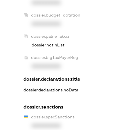
XXXXXXXXXX
dossier.budget_dotation
XXXXXXXXXX
dossier.palne_akciz
dossier.notInList
dossier.bigTaxPayerReg
XXXXXXXXXX
dossier.declarations.title
dossier.declarations.noData
dossier.sanctions
dossier.specSanctions
XXXXXXXXXX