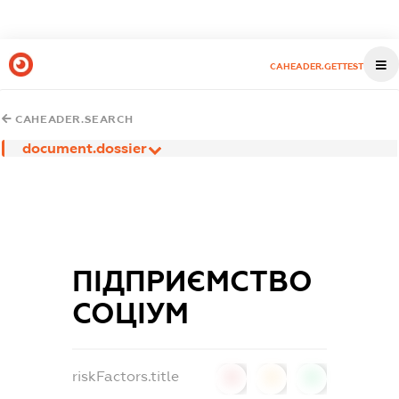
CAHEADER.GETTEST
CAHEADER.SEARCH
document.dossier
ПІДПРИЄМСТВО
СОЦІУМ
riskFactors.title
0
0
0