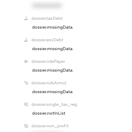
XXXXXXXXXX
dossier.taxDebt
dossier.missingData
dossier.esvDebt
dossier.missingData
dossier.ndsPayer
dossier.missingData
dossier.ndsAnnul
dossier.missingData
dossier.single_tax_reg
dossier.notInList
dossier.non_profit