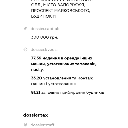
ОБЛ., МІСТО ЗАПОРІЖЖЯ,
ПРОСПЕКТ МАЯКОВСЬКОГО,
БУДИНОК 11
dossier.capital:
300 000 грн.
dossier.kveds:
77.39
надання в оренду інших
машин, устатковання та товарів,
н.в.і.у.
33.20
установлення та монтаж
машин і устатковання
81.21
загальне прибирання будинків
dossier.tax
dossier.staff