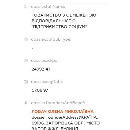
dossier.fullName:
ТОВАРИСТВО З ОБМЕЖЕНОЮ
ВІДПОВІДАЛЬНІСТЮ
"ПІДПРИЄМСТВО СОЦІУМ"
dossier.opfSubType:
-
dossier.edrpo:
24992147
dossier.regDate:
07.08.97
dossier.foundersAndBenef:
ЛОБАЧ ОЛЕНА МИКОЛАЇВНА
dossier.founderAddress
УКРАЇНА,
69106, ЗАПОРІЗЬКА ОБЛ., МІСТО
ЗАПОРІЖЖЯ, ВУЛИЦЯ