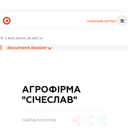
CAHEADER.GETTEST
CAHEADER.SEARCH
document.dossier
АГРОФІРМА
"СІЧЕСЛАВ"
riskFactors.title
0
0
0