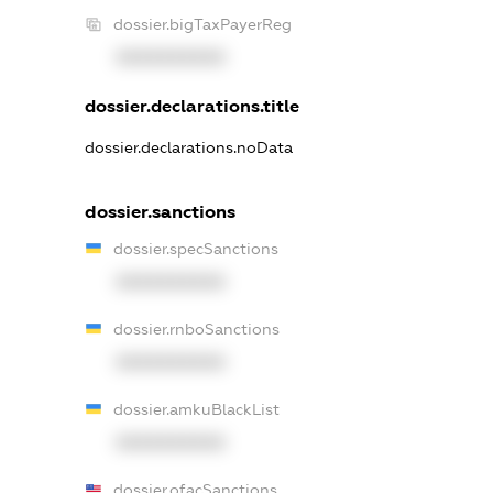
dossier.bigTaxPayerReg
XXXXXXXXXX
dossier.declarations.title
dossier.declarations.noData
dossier.sanctions
dossier.specSanctions
XXXXXXXXXX
dossier.rnboSanctions
XXXXXXXXXX
dossier.amkuBlackList
XXXXXXXXXX
dossier.ofacSanctions