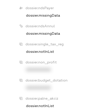
dossier.ndsPayer
dossier.missingData
dossier.ndsAnnul
dossier.missingData
dossier.single_tax_reg
dossier.notInList
dossier.non_profit
XXXXXXXXXX
dossier.budget_dotation
XXXXXXXXXX
dossier.palne_akciz
dossier.notInList