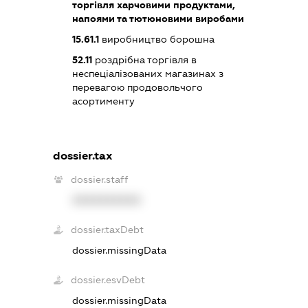
торгівля харчовими продуктами,
напоями та тютюновими виробами
15.61.1
виробництво борошна
52.11
роздрібна торгівля в
неспеціалізованих магазинах з
перевагою продовольчого
асортименту
dossier.tax
dossier.staff
XXXXXXXXXX
dossier.taxDebt
dossier.missingData
dossier.esvDebt
dossier.missingData