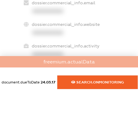
dossier.commercial_info.email
XXXXXXXXXX
dossier.commercial_info.website
XXXXXXXXXX
dossier.commercial_info.activity
XXXXXXXXXX
freemium.actualData
freemium.exampleText_1
document.dueToDate
24.03.17
SEARCH.ONMONITORING
freemium.exampleText_2
freemium.anonymousPerSearch2
FREEMIUM.DETAILS
FREEMIUM.REGISTER