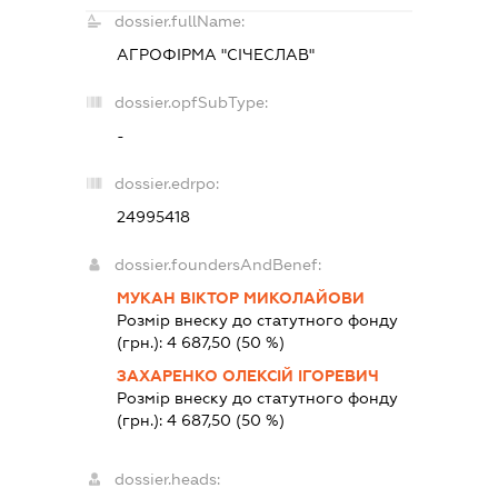
dossier.fullName:
АГРОФІРМА "СІЧЕСЛАВ"
dossier.opfSubType:
-
dossier.edrpo:
24995418
dossier.foundersAndBenef:
МУКАН ВІКТОР МИКОЛАЙОВИ
Розмір внеску до статутного фонду
(грн.):
4 687,50
(50 %)
ЗАХАРЕНКО ОЛЕКСІЙ ІГОРЕВИЧ
Розмір внеску до статутного фонду
(грн.):
4 687,50
(50 %)
dossier.heads: