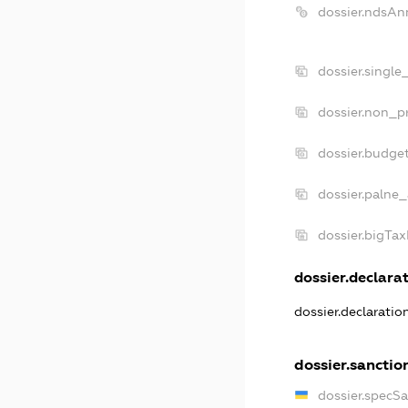
dossier.ndsAn
dossier.single
dossier.non_pr
dossier.budge
dossier.palne_
dossier.bigTa
dossier.declarat
dossier.declarati
dossier.sanctio
dossier.specS