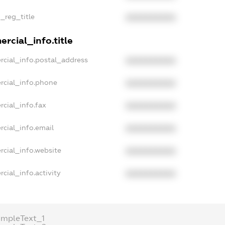
n_reg_title
XXXXXXXXXX
rcial_info.title
rcial_info.postal_address
XXXXXXXXXX
rcial_info.phone
XXXXXXXXXX
rcial_info.fax
XXXXXXXXXX
rcial_info.email
XXXXXXXXXX
rcial_info.website
XXXXXXXXXX
cial_info.activity
XXXXXXXXXX
ampleText_1