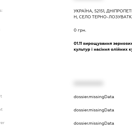
s:
УКРАЇНА, 52151, ДНІПРОПЕ
Н, СЕЛО ТЕРНО-ЛОЗУВАТ
:
0 грн.
01.11
вирощування зернових 
культур і насіння олійних 
XXXXXXXXXX
bt
dossier.missingData
bt
dossier.missingData
yer
dossier.missingData