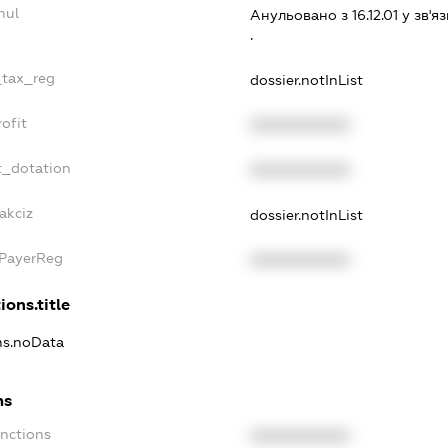
nul
Анульовано з 16.12.01 у зв'яз
.
_tax_reg
dossier.notInList
ofit
XXXXXXXXXX
t_dotation
XXXXXXXXXX
akciz
dossier.notInList
xPayerReg
XXXXXXXXXX
ions.title
ons.noData
ns
anctions
XXXXXXXXXX