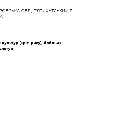
ТРОВСЬКА ОБЛ., П'ЯТИХАТСЬКИЙ Р-
КА
культур (крім рису), бобових
культур