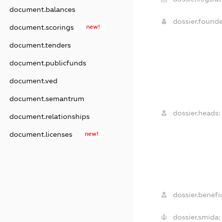
document.balances
dossier.found
document.scorings
new!
document.tenders
document.publicfunds
document.ved
document.semantrum
dossier.heads:
document.relationships
document.licenses
new!
dossier.benefic
dossier.smida: