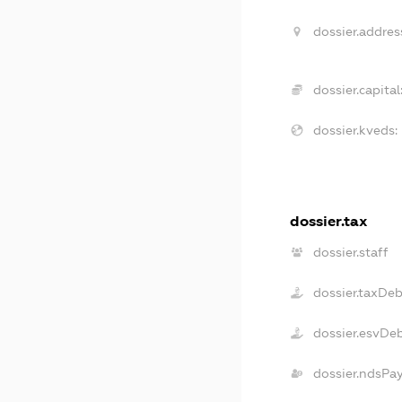
dossier.addres
dossier.capital
dossier.kveds:
dossier.tax
dossier.staff
dossier.taxDe
dossier.esvDe
dossier.ndsPa