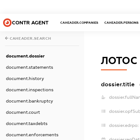
CONTR AGENT
CAHEADER.COMPANIES
CAHEADER.PERSONS
CAHEADER.SEARCH
document.dossier
ЛОТОС
document.statements
document.history
dossier.title
document.inspections
dossier.fullNa
document.bankruptcy
dossier.opfSu
document.court
document.taxdebts
dossier.edrpo:
document.enforcements
dossier.regDat