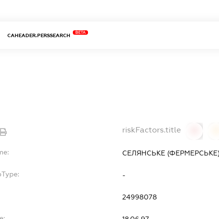
BETA
CAHEADER.PERSSEARCH
riskFactors.title
0
0
me:
СЕЛЯНСЬКЕ (ФЕРМЕРСЬКЕ
bType:
-
24998078
e: