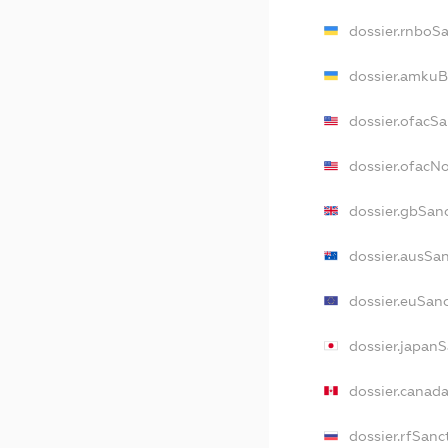
dossier.rnboS
dossier.amkuB
dossier.ofacS
dossier.ofacN
dossier.gbSan
dossier.ausSa
dossier.euSan
dossier.japan
dossier.canad
dossier.rfSanc