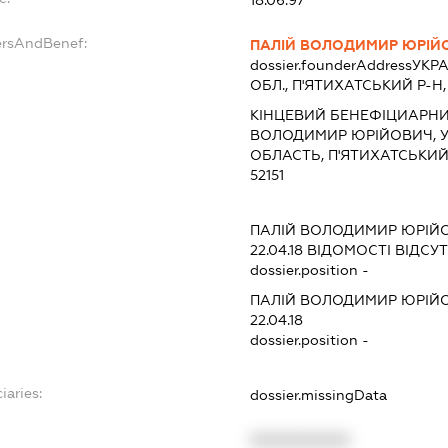
18.06.97
ersAndBenef:
ПАЛІЙ ВОЛОДИМИР ЮРІЙ
dossier.founderAddress
УКРА
ОБЛ., П'ЯТИХАТСЬКИЙ Р-
КІНЦЕВИЙ БЕНЕФІЦИАРНИ
ВОЛОДИМИР ЮРІЙОВИЧ, У
ОБЛАСТЬ, П'ЯТИХАТСЬКИЙ
52151
ПАЛІЙ ВОЛОДИМИР ЮРІЙ
22.04.18
ВІДОМОСТІ ВІДСУТ
dossier.position -
ПАЛІЙ ВОЛОДИМИР ЮРІЙ
22.04.18
dossier.position -
iaries:
dossier.missingData
XXXXXXXXXX