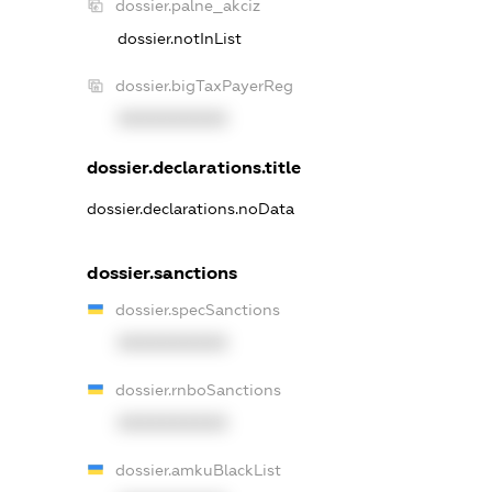
dossier.palne_akciz
dossier.notInList
dossier.bigTaxPayerReg
XXXXXXXXXX
dossier.declarations.title
dossier.declarations.noData
dossier.sanctions
dossier.specSanctions
XXXXXXXXXX
dossier.rnboSanctions
XXXXXXXXXX
dossier.amkuBlackList