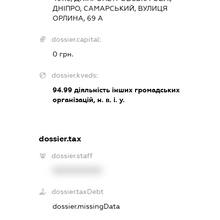
ДНІПРО, САМАРСЬКИЙ, ВУЛИЦЯ
ОРЛИНА, 69 А
dossier.capital:
0 грн.
dossier.kveds:
94.99
діяльність інших громадських
організацій, н. в. і. у.
dossier.tax
dossier.staff
XXXXXXXXXX
dossier.taxDebt
dossier.missingData