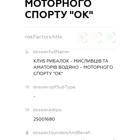
МОТОРНОГО
СПОРТУ "ОК"
riskFactors.title
0
0
0
dossier.fullName:
КЛУБ РИБАЛОК - МИСЛИВЦІВ ТА
АМАТОРІВ ВОДЯНО - МОТОРНОГО
СПОРТУ "ОК"
dossier.opfSubType:
-
dossier.edrpo:
25001680
dossier.foundersAndBenef: