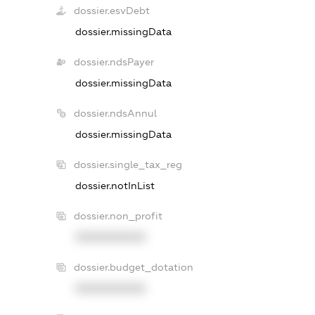
dossier.esvDebt
dossier.missingData
dossier.ndsPayer
dossier.missingData
dossier.ndsAnnul
dossier.missingData
dossier.single_tax_reg
dossier.notInList
dossier.non_profit
XXXXXXXXXX
dossier.budget_dotation
XXXXXXXXXX