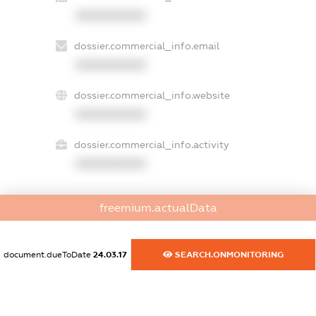
XXXXXXXXXX
dossier.commercial_info.email
XXXXXXXXXX
dossier.commercial_info.website
XXXXXXXXXX
dossier.commercial_info.activity
XXXXXXXXXX
freemium.actualData
freemium.exampleText_1
freemium.exampleText_2
freemium.anonymousPerSearch2
document.dueToDate
24.03.17
SEARCH.ONMONITORING
FREEMIUM.DETAILS
FREEMIUM.REGISTER