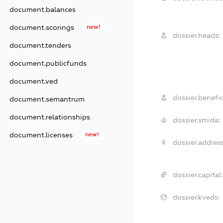
document.balances
document.scorings
new!
dossier.heads:
document.tenders
document.publicfunds
document.ved
dossier.benefic
document.semantrum
document.relationships
dossier.smida:
document.licenses
new!
dossier.address
dossier.capital:
dossier.kveds: