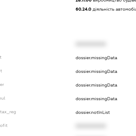
28.11.00
виробництво будіве
60.24.0
діяльність автомоб
XXXXXXXXXX
t
dossier.missingData
t
dossier.missingData
er
dossier.missingData
nul
dossier.missingData
_tax_reg
dossier.notInList
ofit
XXXXXXXXXX