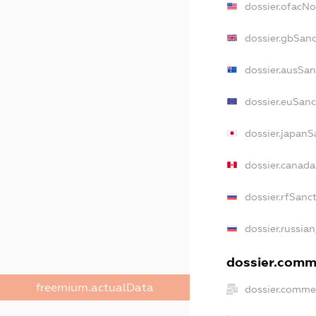
dossier.ofacN
dossier.gbSanc
dossier.ausSan
dossier.euSanc
dossier.japanS
dossier.canad
dossier.rfSanc
dossier.russian
dossier.comme
freemium.actualData
dossier.commer