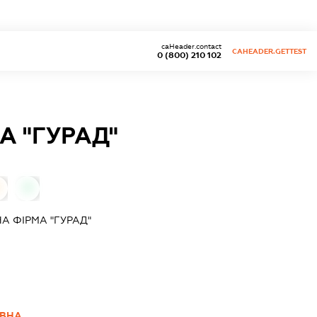
caHeader.contact
CAHEADER.GETTEST
0 (800) 210 102
А "ГУРАД"
0
А ФІРМА "ГУРАД"
ІВНА