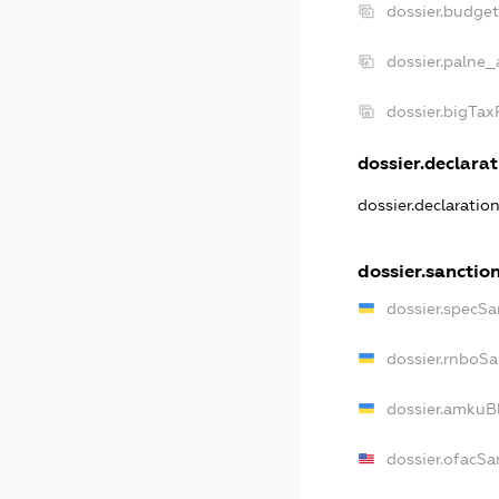
dossier.budge
dossier.palne_
dossier.bigTa
dossier.declarat
dossier.declaratio
dossier.sanctio
dossier.specSa
dossier.rnboSa
dossier.amkuBl
dossier.ofacSa