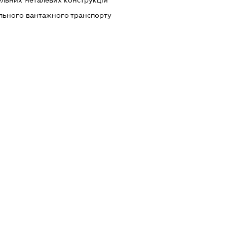
льних металевих конструкцій
ільного вантажного транспорту