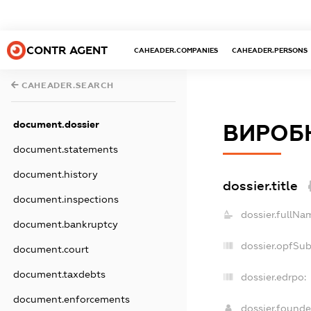
CONTR AGENT
CAHEADER.COMPANIES
CAHEADER.PERSONS
CAHEADER.SEARCH
document.dossier
ВИРОБН
document.statements
document.history
dossier.title
document.inspections
dossier.fullNa
document.bankruptcy
dossier.opfSu
document.court
document.taxdebts
dossier.edrpo:
document.enforcements
dossier.found