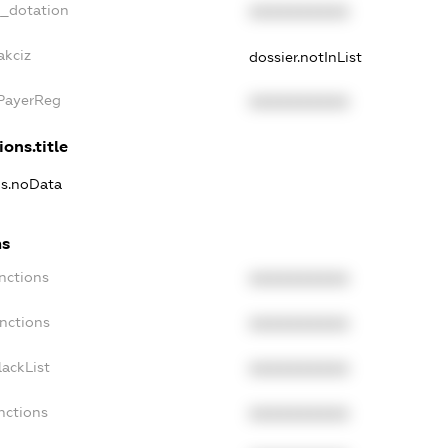
t_dotation
XXXXXXXXXX
akciz
dossier.notInList
xPayerReg
XXXXXXXXXX
ions.title
ns.noData
ns
nctions
XXXXXXXXXX
nctions
XXXXXXXXXX
ackList
XXXXXXXXXX
nctions
XXXXXXXXXX