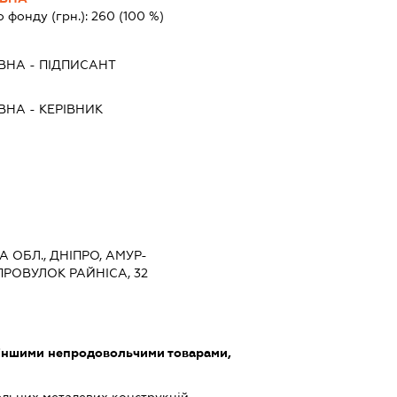
о фонду (грн.):
260
(100 %)
ІВНА
-
ПІДПИСАНТ
ІВНА
-
КЕРІВНИК
 ОБЛ., ДНІПРО, АМУР-
РОВУЛОК РАЙНІСА, 32
 іншими непродовольчими товарами,