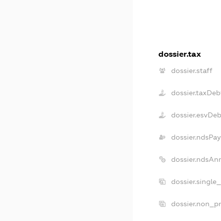
dossier.tax
dossier.staff
dossier.taxDeb
dossier.esvDeb
dossier.ndsPay
dossier.ndsAn
dossier.single
dossier.non_pr