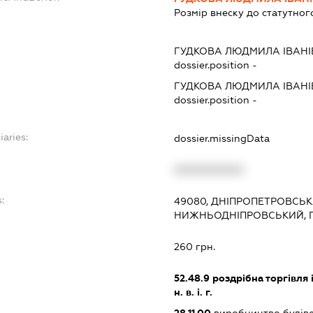
Розмір внеску до статутног
ГУДКОВА ЛЮДМИЛА ІВАН
dossier.position -
ГУДКОВА ЛЮДМИЛА ІВАН
dossier.position -
iaries:
dossier.missingData
XXXXXXXXXX
:
49080, ДНІПРОПЕТРОВСЬКА
НИЖНЬОДНІПРОВСЬКИЙ, П
260 грн.
52.48.9
роздрібна торгівля
н. в. і. г.