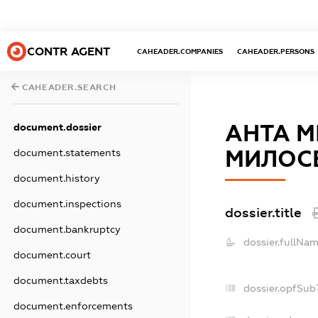
CONTR AGENT
CAHEADER.COMPANIES
CAHEADER.PERSONS
CAHEADER.SEARCH
АНТА 
document.dossier
МИЛОСЕ
document.statements
document.history
document.inspections
dossier.title
document.bankruptcy
dossier.fullNam
document.court
document.taxdebts
dossier.opfSub
document.enforcements