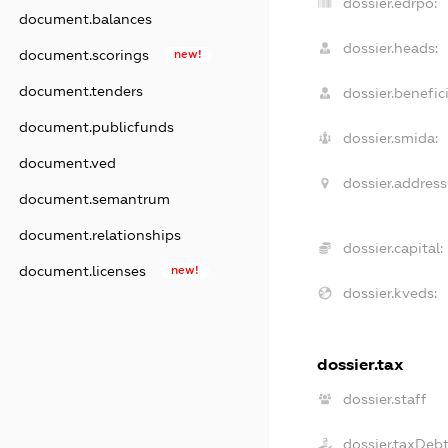
dossier.edrpo:
document.balances
dossier.heads:
document.scorings
new!
document.tenders
dossier.benefici
document.publicfunds
dossier.smida:
document.ved
dossier.address
document.semantrum
document.relationships
dossier.capital:
document.licenses
new!
dossier.kveds:
dossier.tax
dossier.staff
dossier.taxDeb