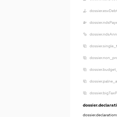
dossier.esvDeb
dossier.ndsPay
dossier.ndsAnn
dossier.single
dossier.non_pr
dossier.budget
dossier.palne_a
dossier.bigTax
dossier.declarati
dossier.declaratio