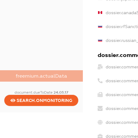
dossier.canada
dossier.rfSanct
dossier.russian
dossier.commer
dossier.commer
freemium.actualData
dossier.commer
document.dueToDate
24.03.17
dossier.commer
SEARCH.ONMONITORING
dossier.commer
dossier.commer
dossier.commerc