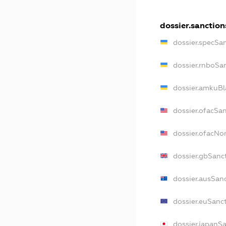
dossier.sanction
dossier.specSa
dossier.rnboSa
dossier.amkuBl
dossier.ofacSa
dossier.ofacN
dossier.gbSanc
dossier.ausSan
dossier.euSanc
dossier.japanS