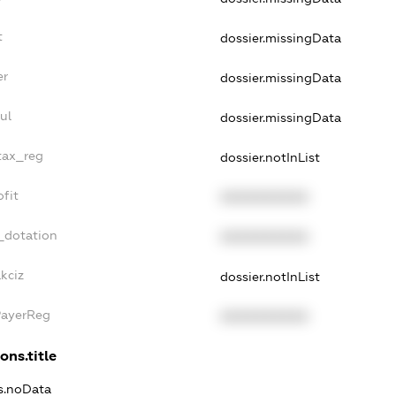
t
dossier.missingData
er
dossier.missingData
ul
dossier.missingData
_tax_reg
dossier.notInList
ofit
XXXXXXXXXX
_dotation
XXXXXXXXXX
kciz
dossier.notInList
PayerReg
XXXXXXXXXX
ons.title
ns.noData