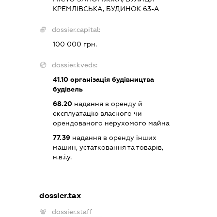
КРЕМЛІВСЬКА, БУДИНОК 63-А
dossier.capital:
100 000 грн.
dossier.kveds:
41.10
організація будівництва
будівель
68.20
надання в оренду й
експлуатацію власного чи
орендованого нерухомого майна
77.39
надання в оренду інших
машин, устатковання та товарів,
н.в.і.у.
dossier.tax
dossier.staff