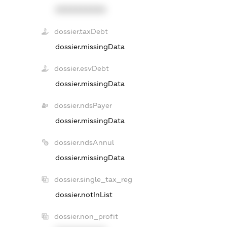
XXXXXXXXXX
dossier.taxDebt
dossier.missingData
dossier.esvDebt
dossier.missingData
dossier.ndsPayer
dossier.missingData
dossier.ndsAnnul
dossier.missingData
dossier.single_tax_reg
dossier.notInList
dossier.non_profit