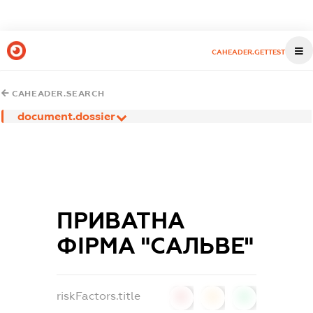
CAHEADER.GETTEST
CAHEADER.SEARCH
document.dossier
ПРИВАТНА
ФІРМА "САЛЬВЕ"
riskFactors.title
0
0
0