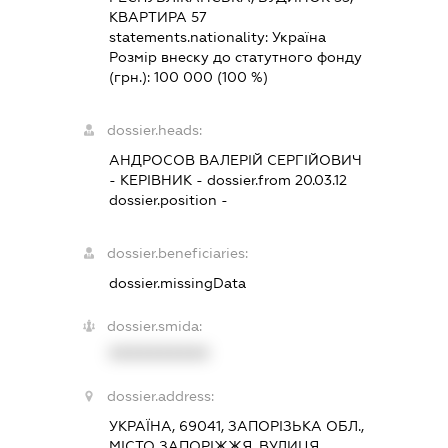
КВАРТИРА 57
statements.nationality:
Україна
Розмір внеску до статутного фонду
(грн.):
100 000
(100 %)
dossier.heads:
АНДРОСОВ ВАЛЕРІЙ СЕРГІЙОВИЧ
-
КЕРІВНИК
- dossier.from 20.03.12
dossier.position -
dossier.beneficiaries:
dossier.missingData
dossier.smida:
XXXXXXXXXX
dossier.address:
УКРАЇНА, 69041, ЗАПОРІЗЬКА ОБЛ.,
МІСТО ЗАПОРІЖЖЯ, ВУЛИЦЯ