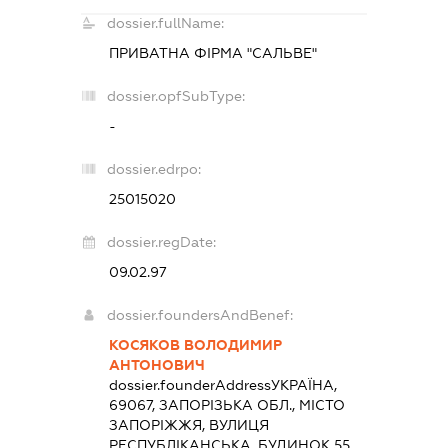
dossier.fullName:
ПРИВАТНА ФІРМА "САЛЬВЕ"
dossier.opfSubType:
-
dossier.edrpo:
25015020
dossier.regDate:
09.02.97
dossier.foundersAndBenef:
КОСЯКОВ ВОЛОДИМИР
АНТОНОВИЧ
dossier.founderAddress
УКРАЇНА,
69067, ЗАПОРІЗЬКА ОБЛ., МІСТО
ЗАПОРІЖЖЯ, ВУЛИЦЯ
РЕСПУБЛІКАНСЬКА, БУДИНОК 55,