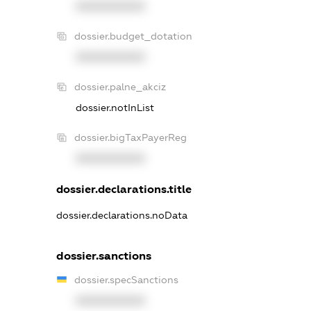
XXXXXXXXXX
dossier.budget_dotation
XXXXXXXXXX
dossier.palne_akciz
dossier.notInList
dossier.bigTaxPayerReg
XXXXXXXXXX
dossier.declarations.title
dossier.declarations.noData
dossier.sanctions
dossier.specSanctions
XXXXXXXXXX