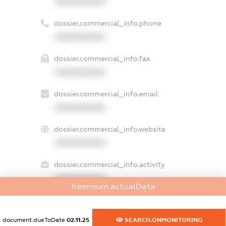
XXXXXXXXXX
dossier.commercial_info.phone
XXXXXXXXXX
dossier.commercial_info.fax
XXXXXXXXXX
dossier.commercial_info.email
XXXXXXXXXX
dossier.commercial_info.website
XXXXXXXXXX
dossier.commercial_info.activity
XXXXXXXXXX
freemium.actualData
document.dueToDate
02.11.25
SEARCH.ONMONITORING
freemium.exampleText_1