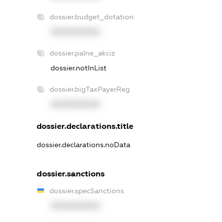
dossier.budget_dotation
XXXXXXXXXX
dossier.palne_akciz
dossier.notInList
dossier.bigTaxPayerReg
XXXXXXXXXX
dossier.declarations.title
dossier.declarations.noData
dossier.sanctions
dossier.specSanctions
XXXXXXXXXX