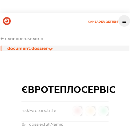
CAHEADER.GETTEST
CAHEADER.SEARCH
document.dossier
ЄВРОТЕПЛОСЕРВІС
riskFactors.title
0
0
0
dossier.fullName: